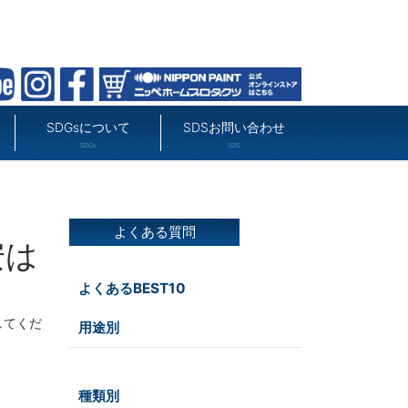
SDGsについて
SDSお問い合わせ
SDGs
SDS
よくある質問
安は
よくあるBEST10
してくだ
用途別
屋外
種類別
その他
屋内