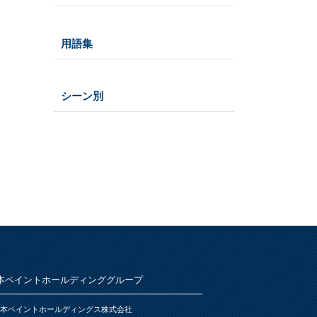
仕様
うすめ液
その他
木部
用語集
浴室
その他
鉄部・プラスチック製品
石材・タイル
あ
屋根
下地処理・塗装関連・その他
ステンレス
シーン別
トタン屋根
か
室内壁・天井
水性多用途
セメント・ベスト瓦屋根
雨天
ビニール壁紙・石膏ボード
さ
木部
室内壁・浴室
砂壁・繊維壁
プラスチック製品
木に塗る
た
コンクリート・モルタル壁
鉄部・木部・アルミ(油性)
外壁・塀
木部
な
コンクリート壁・リシン壁・サイデ
浴室
さび止め
ィング壁・ブロック壁
窓枠・ドア・棚
は
トタン屋根
石材・タイル
木部
木部
ま
かわら屋根
鉄部
コンクリート基礎
本ペイントホールディンググループ
アルミ
や
門扉・手すり・ドア・雨戸
コンクリート床・アスファルト
本ペイントホールディングス株式会社
家具・電化製品