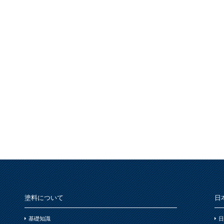
塗料について
日
基礎知識
日