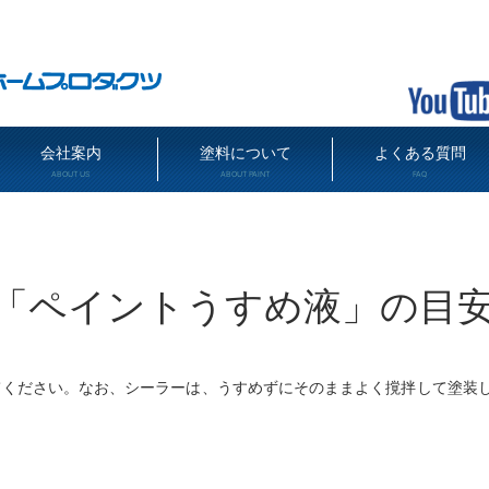
会社案内
塗料について
よくある質問
ABOUT US
ABOUT PAINT
FAQ
「ペイントうすめ液」の目
てください。なお、シーラーは、うすめずにそのままよく撹拌して塗装