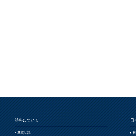
塗料について
日
基礎知識
日