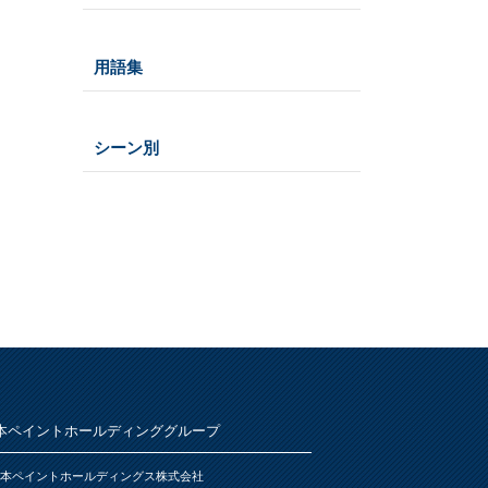
仕様
うすめ液
その他
木部
用語集
浴室
その他
鉄部・プラスチック製品
石材・タイル
あ
屋根
下地処理・塗装関連・その他
ステンレス
シーン別
トタン屋根
か
室内壁・天井
水性多用途
セメント・ベスト瓦屋根
雨天
ビニール壁紙・石膏ボード
さ
木部
室内壁・浴室
砂壁・繊維壁
プラスチック製品
木に塗る
た
コンクリート・モルタル壁
鉄部・木部・アルミ(油性)
外壁・塀
木部
な
コンクリート壁・リシン壁・サイデ
浴室
さび止め
ィング壁・ブロック壁
窓枠・ドア・棚
は
トタン屋根
石材・タイル
木部
木部
ま
かわら屋根
鉄部
コンクリート基礎
本ペイントホールディンググループ
アルミ
や
門扉・手すり・ドア・雨戸
コンクリート床・アスファルト
本ペイントホールディングス株式会社
家具・電化製品