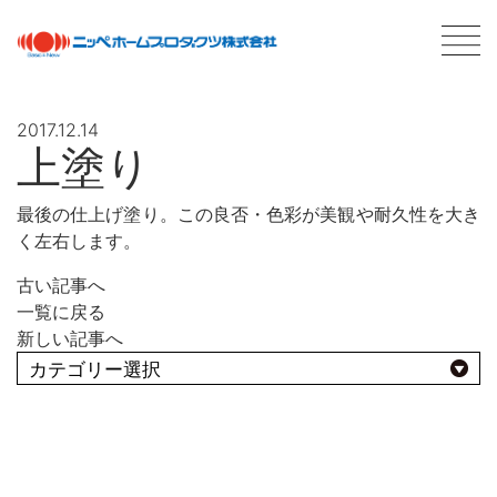
2017.12.14
上塗り
最新情報
NEWS
最後の仕上げ塗り。この良否・色彩が美観や耐久性を大き
く左右します。
商品情報
PRODUCTS
古い記事へ
会社案内
ABOUT US
一覧に戻る
会社概要
新しい記事へ
ネットワーク
採用情報
よくあるBEST10
塗料について
ABOUT PAINT
用途別
基礎知識