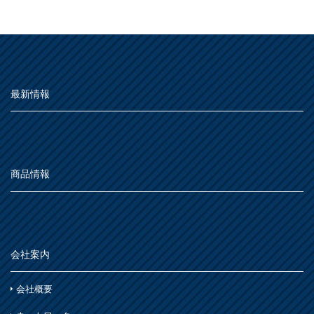
MOVIE
屋外
よくある質問
FAQ
種類別
その他
屋内
Q&A集
仕様
うすめ液
用語集
その他
最新情報
木部
お問い合わせ
用語集
浴室
その他
鉄部・プラスチック製品
石材・タイル
SDGsについて
SDGs
あ
屋根
下地処理・塗装関連・その他
ステンレス
SDGsへの取り組み
シーン別
トタン屋根
商品情報
か
室内壁・天井
活動内容
水性多用途
セメント・ベスト瓦屋根
雨天
ビニール壁紙・石膏ボード
さ
木部
SDSお問い合わせ
SDS
室内壁・浴室
砂壁・繊維壁
木に塗る
プラスチック製品
た
コンクリート・モルタル壁
個人情報について
PRIVACY POLICY
鉄部・木部・アルミ(油性)
会社案内
外壁・塀
木部
な
オンラインショップ
ONLINE SHOP
さび止め
コンクリート壁・リシン壁・サイディング壁・ブロック壁
会社概要
浴室
石材・タイル
は