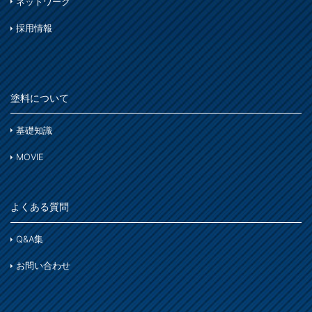
ネットワーク
窓枠・ドア・棚
トタン屋根
木部
木部
採用情報
ま
コンクリート基礎
かわら屋根
鉄部
門扉・手すり・ドア・雨戸
や
アルミ
コンクリート床・アスファルト
木部
家具・電化製品
塗料について
ら
鉄部
外壁・塀
木部
アルミ
基礎知識
わ
ガーデン木部
ホビー・工作
ステンレス
MOVIE
コンクリート
木部
木部ステイン・ニス・ワックス
鉄部
床・ベランダ・屋上
よくある質問
スプレー
紙・発泡スチロール
コンクリート床・アスファルト
その他
Q&A集
ホビー・工作
ガーデン
ガーデン
お問い合わせ
プラスチック製品
塗装用具
着色
木部