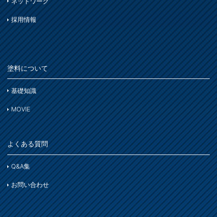
ネットワーク
窓枠・ドア・棚
トタン屋根
木部
木部
採用情報
ま
コンクリート基礎
かわら屋根
鉄部
門扉・手すり・ドア・雨戸
や
アルミ
コンクリート床・アスファルト
木部
家具・電化製品
塗料について
ら
鉄部
外壁・塀
木部
アルミ
基礎知識
わ
ガーデン木部
ホビー・工作
ステンレス
MOVIE
コンクリート
木部
木部ステイン・ニス・ワックス
鉄部
床・ベランダ・屋上
よくある質問
スプレー
紙・発泡スチロール
コンクリート床・アスファルト
その他
Q&A集
ホビー・工作
ガーデン
ガーデン
お問い合わせ
プラスチック製品
塗装用具
着色
木部