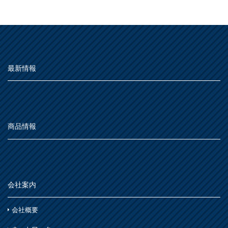
MOVIE
屋外
よくある質問
FAQ
種類別
その他
屋内
Q&A集
仕様
うすめ液
用語集
その他
最新情報
木部
お問い合わせ
用語集
浴室
その他
鉄部・プラスチック製品
石材・タイル
SDGsについて
SDGs
あ
屋根
下地処理・塗装関連・その他
ステンレス
SDGsへの取り組み
シーン別
トタン屋根
商品情報
か
室内壁・天井
活動内容
水性多用途
セメント・ベスト瓦屋根
雨天
ビニール壁紙・石膏ボード
さ
木部
SDSお問い合わせ
SDS
室内壁・浴室
砂壁・繊維壁
木に塗る
プラスチック製品
た
コンクリート・モルタル壁
個人情報について
PRIVACY POLICY
鉄部・木部・アルミ(油性)
会社案内
外壁・塀
木部
な
オンラインショップ
ONLINE SHOP
さび止め
コンクリート壁・リシン壁・サイディング壁・ブロック壁
会社概要
浴室
石材・タイル
は