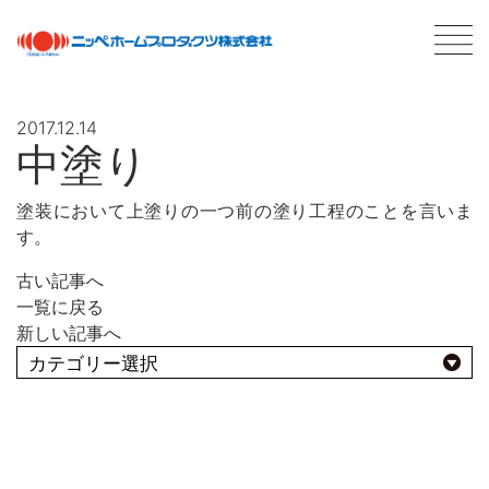
2017.12.14
中塗り
最新情報
NEWS
塗装において上塗りの一つ前の塗り工程のことを言いま
す。
商品情報
PRODUCTS
古い記事へ
会社案内
ABOUT US
一覧に戻る
会社概要
新しい記事へ
ネットワーク
採用情報
よくあるBEST10
塗料について
ABOUT PAINT
用途別
基礎知識