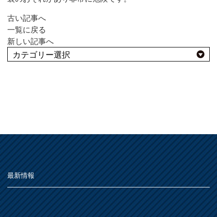
MOVIE
古い記事へ
一覧に戻る
よくある質問
FAQ
新しい記事へ
Q&A集
用語集
お問い合わせ
よくあるBEST10
SDGsについて
SDGs
用途別
SDGsへの取り組み
活動内容
屋外
種類別
その他
屋内
SDSお問い合わせ
SDS
仕様
うすめ液
その他
個人情報について
PRIVACY POLICY
最新情報
木部
用語集
浴室
その他
鉄部・プラスチック製品
オンラインショップ
ONLINE SHOP
石材・タイル
あ
屋根
下地処理・塗装関連・その他