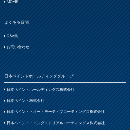
MOVIE
コンクリート
木部
木部ステイン・ニス・ワックス
鉄部
床・ベランダ・屋上
よくある質問
スプレー
紙・発泡スチロール
コンクリート床・アスファルト
その他
Q&A集
ホビー・工作
ガーデン
ガーデン
お問い合わせ
プラスチック製品
塗装用具
着色
木部
鉄製品
日本ペイントホールディンググループ
着色
ホビー・工作
日本ペイントホールディングス株式会社
石材・タイル
日本ペイント株式会社
着色
日本ペイント・オートモーティブコーティングス株式会社
木部
日本ペイント・インダストリアルコーティングス株式会社