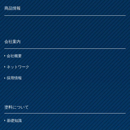
ステンレス
シーン別
トタン屋根
商品情報
か
室内壁・天井
水性多用途
セメント・ベスト瓦屋根
雨天
ビニール壁紙・石膏ボード
さ
木部
室内壁・浴室
砂壁・繊維壁
木に塗る
プラスチック製品
た
コンクリート・モルタル壁
鉄部・木部・アルミ(油性)
会社案内
外壁・塀
木部
な
さび止め
コンクリート壁・リシン壁・サイディング壁・ブロック壁
会社概要
浴室
石材・タイル
は
ネットワーク
窓枠・ドア・棚
トタン屋根
木部
木部
採用情報
ま
コンクリート基礎
かわら屋根
鉄部
門扉・手すり・ドア・雨戸
や
アルミ
コンクリート床・アスファルト
木部
家具・電化製品
塗料について
ら
鉄部
外壁・塀
木部
アルミ
基礎知識
わ
ガーデン木部
ホビー・工作
ステンレス