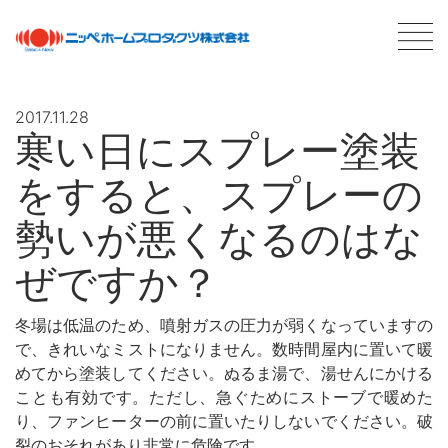
2017.11.28
寒い日にスプレー塗装
最新情報
NEWS
をすると、スプレーの
商品情報
PRODUCTS
勢いが悪くなるのはな
ぜですか？
会社案内
ABOUT US
会社概要
冬場は低温のため、噴射ガスの圧力が弱くなっていますの
ネットワーク
で、きれいなミストになりません。数時間屋内に置いて暖
採用情報
めてから塗装してください。ぬるま湯で、湯せんにかける
ことも有効です。ただし、急ぐためにストーブで暖めた
塗料について
ABOUT PAINT
り、ファンヒーターの前に置いたりしないでください。破
基礎知識
裂のおそれがあり非常に危険です。