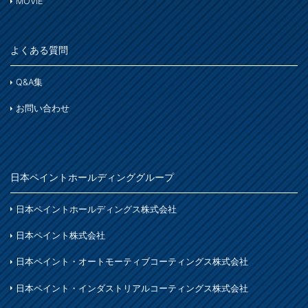
MOVIE
コンクリート
木部
木部ステイン・ニス・ワックス
鉄部
床・ベランダ・屋上
よくある質問
スプレー
紙・発泡スチロール
コンクリート床・アスファルト
その他
Q&A集
ホビー・工作
ガーデン
ガーデン
お問い合わせ
プラスチック製品
塗装用具
着色
木部
鉄製品
日本ペイントホールディンググループ
着色
ホビー・工作
日本ペイントホールディングス株式会社
石材・タイル
日本ペイント株式会社
着色
日本ペイント・オートモーティブコーティングス株式会社
木部
日本ペイント・インダストリアルコーティングス株式会社