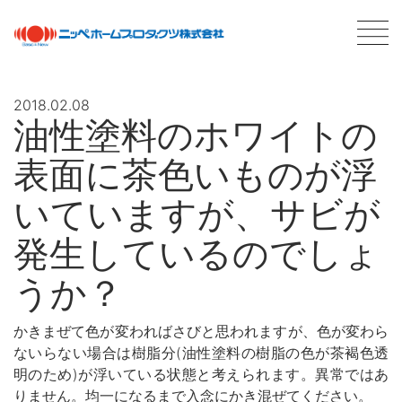
2018.02.08
油性塗料のホワイトの
最新情報
NEWS
表面に茶色いものが浮
商品情報
PRODUCTS
いていますが、サビが
発生しているのでしょ
会社案内
ABOUT US
会社概要
うか？
ネットワーク
採用情報
かきまぜて色が変わればさびと思われますが、色が変わら
ないらない場合は樹脂分(油性塗料の樹脂の色が茶褐色透
塗料について
ABOUT PAINT
明のため)が浮いている状態と考えられます。異常ではあ
基礎知識
りません。均一になるまで入念にかき混ぜてください。