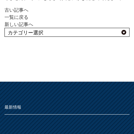
MOVIE
古い記事へ
一覧に戻る
よくある質問
FAQ
新しい記事へ
Q&A集
用語集
お問い合わせ
よくあるBEST10
SDGsについて
SDGs
用途別
SDGsへの取り組み
屋外
活動内容
種類別
その他
屋内
SDSお問い合わせ
SDS
仕様
うすめ液
その他
最新情報
個人情報について
PRIVACY POLICY
木部
用語集
浴室
その他
鉄部・プラスチック製品
オンラインショップ
ONLINE SHOP
石材・タイル
あ
屋根
下地処理・塗装関連・その他
ステンレス