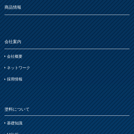
シーン別
トタン屋根
商品情報
か
室内壁・天井
水性多用途
セメント・ベスト瓦屋根
雨天
ビニール壁紙・石膏ボード
さ
木部
室内壁・浴室
砂壁・繊維壁
木に塗る
プラスチック製品
た
コンクリート・モルタル壁
鉄部・木部・アルミ(油性)
会社案内
外壁・塀
木部
な
さび止め
コンクリート壁・リシン壁・サイディング壁・ブロック壁
会社概要
浴室
石材・タイル
は
ネットワーク
窓枠・ドア・棚
トタン屋根
木部
木部
採用情報
ま
コンクリート基礎
かわら屋根
鉄部
門扉・手すり・ドア・雨戸
や
アルミ
コンクリート床・アスファルト
木部
家具・電化製品
塗料について
ら
鉄部
外壁・塀
木部
アルミ
基礎知識
わ
ガーデン木部
ホビー・工作
ステンレス