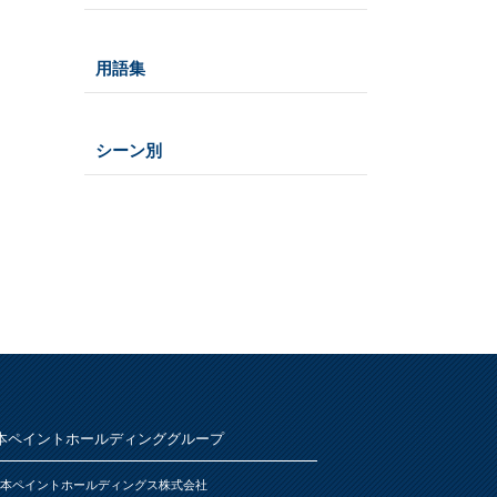
仕様
うすめ液
その他
木部
用語集
浴室
その他
鉄部・プラスチック製品
石材・タイル
あ
屋根
下地処理・塗装関連・その他
ステンレス
シーン別
トタン屋根
か
室内壁・天井
水性多用途
セメント・ベスト瓦屋根
雨天
ビニール壁紙・石膏ボード
さ
木部
室内壁・浴室
砂壁・繊維壁
プラスチック製品
木に塗る
た
コンクリート・モルタル壁
鉄部・木部・アルミ(油性)
外壁・塀
木部
な
コンクリート壁・リシン壁・サイデ
浴室
さび止め
ィング壁・ブロック壁
窓枠・ドア・棚
は
トタン屋根
石材・タイル
木部
木部
ま
かわら屋根
鉄部
コンクリート基礎
本ペイントホールディンググループ
アルミ
や
門扉・手すり・ドア・雨戸
コンクリート床・アスファルト
本ペイントホールディングス株式会社
家具・電化製品