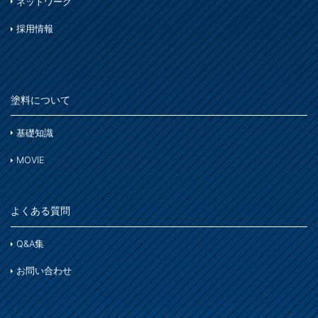
ネットワーク
窓枠・ドア・棚
トタン屋根
木部
木部
採用情報
ま
コンクリート基礎
かわら屋根
鉄部
門扉・手すり・ドア・雨戸
や
アルミ
コンクリート床・アスファルト
木部
家具・電化製品
塗料について
ら
鉄部
外壁・塀
木部
アルミ
基礎知識
わ
ガーデン木部
ホビー・工作
ステンレス
MOVIE
コンクリート
木部
木部ステイン・ニス・ワックス
鉄部
床・ベランダ・屋上
よくある質問
スプレー
紙・発泡スチロール
コンクリート床・アスファルト
その他
Q&A集
ホビー・工作
ガーデン
ガーデン
お問い合わせ
プラスチック製品
塗装用具
着色
木部