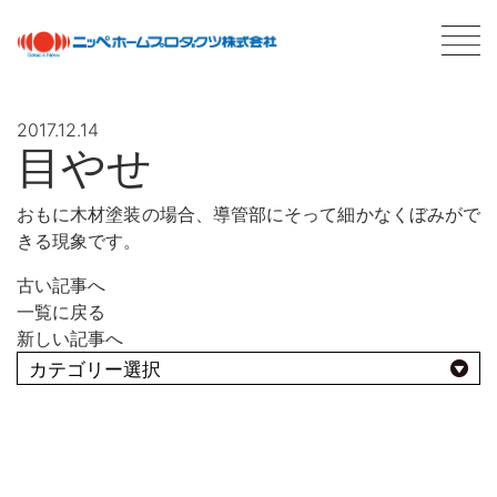
2017.12.14
目やせ
最新情報
NEWS
おもに木材塗装の場合、導管部にそって細かなくぼみがで
きる現象です。
商品情報
PRODUCTS
古い記事へ
会社案内
ABOUT US
一覧に戻る
会社概要
新しい記事へ
ネットワーク
採用情報
よくあるBEST10
塗料について
ABOUT PAINT
用途別
基礎知識