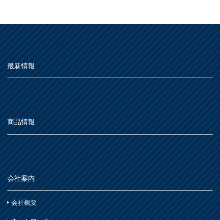
MOVIE
屋外
よくある質問
FAQ
種類別
その他
屋内
Q&A集
仕様
うすめ液
用語集
その他
最新情報
木部
お問い合わせ
用語集
浴室
その他
鉄部・プラスチック製品
石材・タイル
SDGsについて
SDGs
あ
屋根
下地処理・塗装関連・その他
ステンレス
SDGsへの取り組み
シーン別
トタン屋根
商品情報
か
室内壁・天井
活動内容
水性多用途
セメント・ベスト瓦屋根
雨天
ビニール壁紙・石膏ボード
さ
木部
SDSお問い合わせ
SDS
室内壁・浴室
砂壁・繊維壁
木に塗る
プラスチック製品
た
コンクリート・モルタル壁
個人情報について
PRIVACY POLICY
鉄部・木部・アルミ(油性)
会社案内
外壁・塀
木部
な
オンラインショップ
ONLINE SHOP
さび止め
コンクリート壁・リシン壁・サイディング壁・ブロック壁
会社概要
浴室
石材・タイル
は