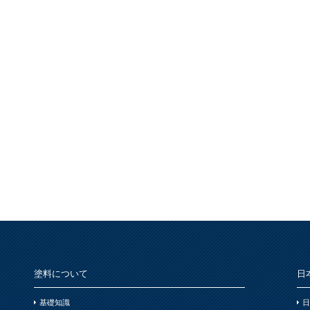
塗料について
日
基礎知識
日