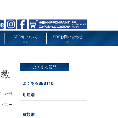
SDGsについて
SDSお問い合わせ
SDGs
SDS
よくある質問
を教
よくあるBEST10
装した部
用途別
。ビニー
屋外
種類別
その他
屋内