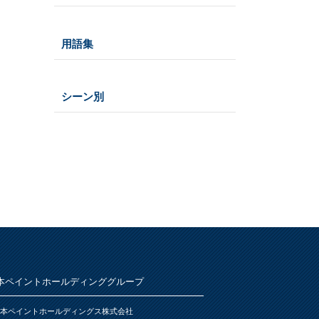
仕様
うすめ液
その他
木部
用語集
浴室
その他
鉄部・プラスチック製品
石材・タイル
あ
屋根
下地処理・塗装関連・その他
ステンレス
シーン別
トタン屋根
か
室内壁・天井
水性多用途
セメント・ベスト瓦屋根
雨天
ビニール壁紙・石膏ボード
さ
木部
室内壁・浴室
砂壁・繊維壁
プラスチック製品
木に塗る
た
コンクリート・モルタル壁
鉄部・木部・アルミ(油性)
外壁・塀
木部
な
コンクリート壁・リシン壁・サイデ
浴室
さび止め
ィング壁・ブロック壁
窓枠・ドア・棚
は
トタン屋根
石材・タイル
木部
木部
ま
かわら屋根
鉄部
コンクリート基礎
本ペイントホールディンググループ
アルミ
や
門扉・手すり・ドア・雨戸
コンクリート床・アスファルト
本ペイントホールディングス株式会社
家具・電化製品