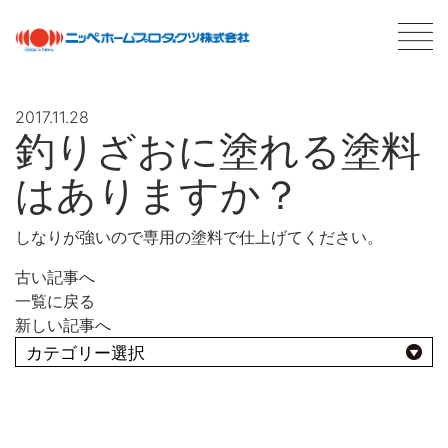
2017.11.28
釣りざおに塗れる塗料
最新情報
NEWS
はありますか？
商品情報
PRODUCTS
しなりが強いので専用の塗料で仕上げてください。
会社案内
ABOUT US
古い記事へ
会社概要
一覧に戻る
新しい記事へ
ネットワーク
採用情報
よくあるBEST10
塗料について
ABOUT PAINT
基礎知識