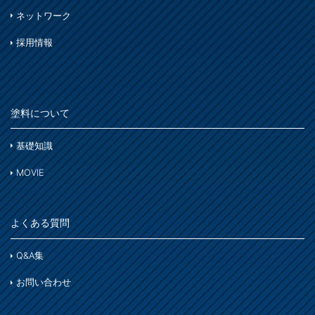
石材・タイル
は
ネットワーク
窓枠・ドア・棚
トタン屋根
木部
木部
採用情報
ま
コンクリート基礎
かわら屋根
鉄部
門扉・手すり・ドア・雨戸
や
アルミ
コンクリート床・アスファルト
木部
家具・電化製品
塗料について
ら
鉄部
外壁・塀
木部
アルミ
基礎知識
わ
ガーデン木部
ホビー・工作
ステンレス
MOVIE
コンクリート
木部
木部ステイン・ニス・ワックス
鉄部
床・ベランダ・屋上
よくある質問
スプレー
紙・発泡スチロール
コンクリート床・アスファルト
その他
Q&A集
ホビー・工作
ガーデン
ガーデン
お問い合わせ
プラスチック製品
塗装用具
着色
木部