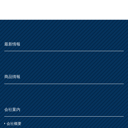
用途別
MOVIE
屋外
よくある質問
FAQ
種類別
Q&A集
その他
屋内
用語集
仕様
うすめ液
その他
お問い合わせ
最新情報
木部
用語集
浴室
その他
鉄部・プラスチック製品
SDGsについて
SDGs
石材・タイル
あ
屋根
SDGsへの取り組み
下地処理・塗装関連・その他
ステンレス
シーン別
活動内容
トタン屋根
商品情報
か
室内壁・天井
水性多用途
セメント・ベスト瓦屋根
雨天
SDSお問い合わせ
SDS
ビニール壁紙・石膏ボード
さ
木部
室内壁・浴室
砂壁・繊維壁
木に塗る
プラスチック製品
個人情報について
PRIVACY POLICY
た
コンクリート・モルタル壁
鉄部・木部・アルミ(油性)
会社案内
外壁・塀
木部
オンラインショップ
ONLINE SHOP
な
さび止め
コンクリート壁・リシン壁・サイディング壁・ブロック壁
会社概要
浴室