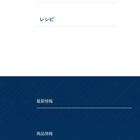
ペンキュア
さび止め
レシピ
RUST-OLEUM
トタン屋根
インテリア
WOOD LOVE
かわら屋根
P-Effector
コンクリート床・アスファルト
STYLE
外壁・塀
ガーデン木部
木部ステイン・ニス・ワックス
最新情報
スプレー
ホビー・工作
商品情報
下地処理・塗装関連・その他