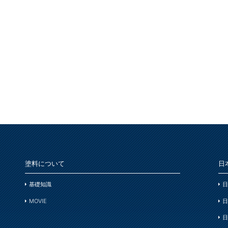
塗料について
日
基礎知識
日
MOVIE
日
日