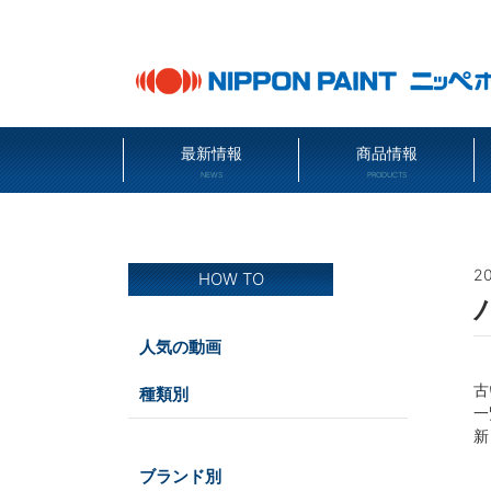
最新情報
商品情報
NEWS
PRODUCTS
20
HOW TO
人気の動画
古
種類別
一
新
室内壁・浴室
ブランド別
鉄部・木部・アルミ（油性）