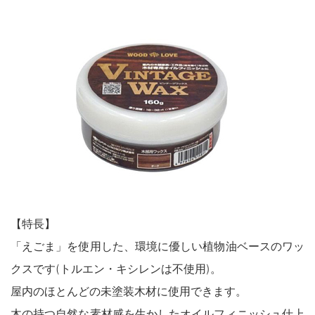
鉄部・木部・ アルミ（油性）
MOVIE
外壁・塀
木部
P-Effector
さび止め
木部
よくある質問
FAQ
鉄部
コンクリート壁・リシン壁・サイディング壁・ブロック塀
ラスト・オリウム
Q&A集
アルミ
トタン屋根
コンクリート基礎
用語集
家具・電化製品
WOOD LOVE
かわら屋根
門扉・手すり・ドア・雨戸
お問い合わせ
木部
STYLE
木部
コンクリート床・ アスファルト
鉄部
SDGsについて
SDGs
鉄部
SDGsへの取り組み
ペンキュア
ホビー・工作
外壁・塀
アルミ
活動内容
木部
ローズガーデン カラーズ
床・ベランダ・屋上
ガーデン木部
鉄部
SDSお問い合わせ
SDS
【特長】
コンクリート床・アスファルト
紙・発泡スチロール
木部ステイン・ニス・ ワックス
「えごま」を使用した、環境に優しい植物油ベースのワッ
ガーデン
個人情報について
PRIVACY POLICY
その他
クスです(トルエン・キシレンは不使用)。
スプレー
素焼鉢
オンラインショップ
ONLINE SHOP
屋内のほとんどの未塗装木材に使用できます。
プラスチック製品
ホビー・工作
木の持つ自然な素材感を生かしたオイルフィニッシュ仕上