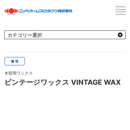
C
最新情報
NEWS
おすすめ商品
用途別
商品情報
PRODUCTS
木部用ワックス
屋内
会社案内
ABOUT US
ビンテージワックス VINTAGE WAX
会社概要
種類別
室内壁・天井
屋外
ネットワーク
ビニール壁紙
水性多用途
採用情報
屋根
屋内・屋外
コンクリート・モルタル壁
ブランド別
トタン屋根
室内壁・浴室
塗料について
ABOUT PAINT
砂壁・繊維壁
セメント・ベスト瓦屋根
基礎知識
FOR PRO
窓枠・ドア・棚