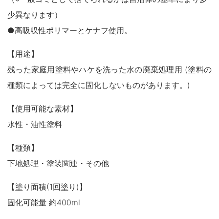
木製品
少異なります）
鉄製品
うすめ液
●高吸収性ポリマーとケナフ使用。
その他
下地処理・塗装関連・ その他
【用途】
残った家庭用塗料やハケを洗った水の廃棄処理用 (塗料の
種類によっては完全に固化しないものがあります。)
【使用可能な素材】
水性・油性塗料
【種類】
下地処理・塗装関連・その他
【塗り面積(1回塗り)】
固化可能量 約400ml