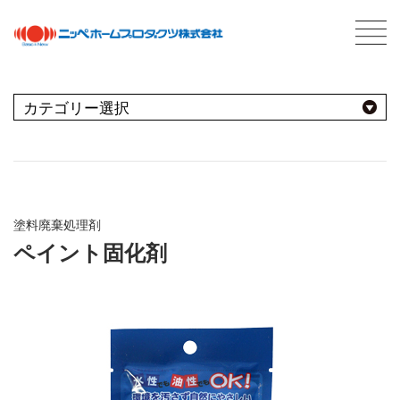
C
最新情報
NEWS
おすすめ商品
用途別
商品情報
PRODUCTS
塗料廃棄処理剤
屋内
会社案内
ABOUT US
ペイント固化剤
会社概要
種類別
室内壁・天井
屋外
ネットワーク
ビニール壁紙
水性多用途
採用情報
屋根
屋内・屋外
コンクリート・モルタル壁
ブランド別
トタン屋根
室内壁・浴室
塗料について
ABOUT PAINT
砂壁・繊維壁
セメント・ベスト瓦屋根
基礎知識
FOR PRO
窓枠・ドア・棚