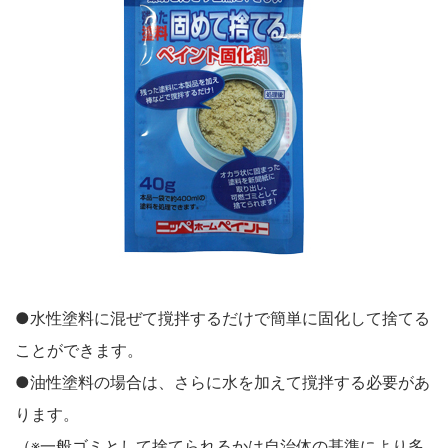
鉄部・木部・ アルミ（油性）
MOVIE
外壁・塀
木部
P-Effector
さび止め
木部
よくある質問
FAQ
鉄部
コンクリート壁・リシン壁・サイディング壁・ブロック塀
ラスト・オリウム
Q&A集
アルミ
トタン屋根
コンクリート基礎
用語集
家具・電化製品
WOOD LOVE
かわら屋根
門扉・手すり・ドア・雨戸
お問い合わせ
木部
STYLE
木部
コンクリート床・ アスファルト
鉄部
SDGsについて
SDGs
鉄部
SDGsへの取り組み
ペンキュア
ホビー・工作
外壁・塀
アルミ
活動内容
木部
ローズガーデン カラーズ
床・ベランダ・屋上
ガーデン木部
鉄部
SDSお問い合わせ
SDS
●水性塗料に混ぜて撹拌するだけで簡単に固化して捨てる
コンクリート床・アスファルト
紙・発泡スチロール
木部ステイン・ニス・ ワックス
ことができます。
ガーデン
個人情報について
PRIVACY POLICY
その他
●油性塗料の場合は、さらに水を加えて撹拌する必要があ
スプレー
素焼鉢
オンラインショップ
ONLINE SHOP
ります。
プラスチック製品
ホビー・工作
（※一般ゴミとして捨てられるかは自治体の基準により多