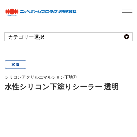
C
最新情報
NEWS
おすすめ商品
用途別
商品情報
PRODUCTS
シリコンアクリルエマルション下地剤
屋内
会社案内
ABOUT US
水性シリコン下塗りシーラー 透明
会社概要
種類別
室内壁・天井
屋外
ネットワーク
ビニール壁紙
水性多用途
採用情報
屋根
屋内・屋外
コンクリート・モルタル壁
ブランド別
トタン屋根
室内壁・浴室
塗料について
ABOUT PAINT
砂壁・繊維壁
セメント・ベスト瓦屋根
基礎知識
FOR PRO
窓枠・ドア・棚