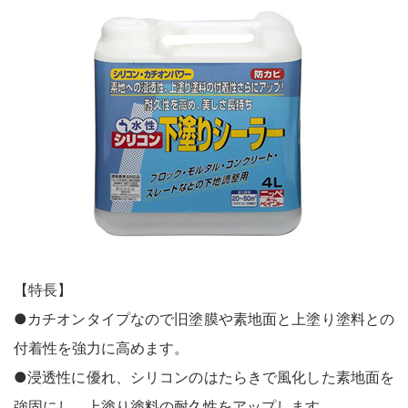
鉄部・木部・ アルミ（油性）
MOVIE
外壁・塀
木部
P-Effector
さび止め
木部
よくある質問
FAQ
鉄部
コンクリート壁・リシン壁・サイディング壁・ブロック塀
ラスト・オリウム
Q&A集
アルミ
トタン屋根
コンクリート基礎
用語集
家具・電化製品
WOOD LOVE
かわら屋根
門扉・手すり・ドア・雨戸
お問い合わせ
木部
STYLE
木部
コンクリート床・ アスファルト
鉄部
SDGsについて
SDGs
鉄部
SDGsへの取り組み
ペンキュア
ホビー・工作
外壁・塀
アルミ
活動内容
木部
ローズガーデン カラーズ
床・ベランダ・屋上
ガーデン木部
鉄部
SDSお問い合わせ
SDS
【特長】
コンクリート床・アスファルト
紙・発泡スチロール
木部ステイン・ニス・ ワックス
●カチオンタイプなので旧塗膜や素地面と上塗り塗料との
ガーデン
個人情報について
PRIVACY POLICY
その他
付着性を強力に高めます。
スプレー
素焼鉢
オンラインショップ
ONLINE SHOP
●浸透性に優れ、シリコンのはたらきで風化した素地面を
プラスチック製品
ホビー・工作
強固にし、上塗り塗料の耐久性をアップします。