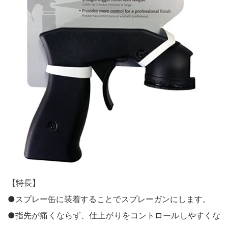
鉄部・木部・ アルミ（油性）
MOVIE
外壁・塀
木部
P-Effector
さび止め
木部
よくある質問
FAQ
鉄部
コンクリート壁・リシン壁・サイディング壁・ブロック塀
ラスト・オリウム
Q&A集
アルミ
トタン屋根
コンクリート基礎
用語集
家具・電化製品
WOOD LOVE
かわら屋根
門扉・手すり・ドア・雨戸
お問い合わせ
木部
STYLE
木部
コンクリート床・ アスファルト
鉄部
SDGsについて
SDGs
鉄部
SDGsへの取り組み
ペンキュア
ホビー・工作
外壁・塀
アルミ
活動内容
木部
ローズガーデン カラーズ
床・ベランダ・屋上
ガーデン木部
鉄部
SDSお問い合わせ
SDS
コンクリート床・アスファルト
紙・発泡スチロール
木部ステイン・ニス・ ワックス
【特長】
ガーデン
個人情報について
PRIVACY POLICY
その他
●スプレー缶に装着することでスプレーガンにします。
スプレー
素焼鉢
オンラインショップ
ONLINE SHOP
●指先が痛くならず、仕上がりをコントロールしやすくな
プラスチック製品
ホビー・工作