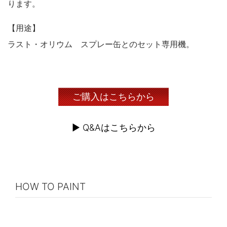
ります。
木製品
鉄製品
うすめ液
【用途】
その他
ラスト・オリウム スプレー缶とのセット専用機。
下地処理・塗装関連・ その他
ご購入はこちらから
▶︎ Q&Aはこちらから
HOW TO PAINT