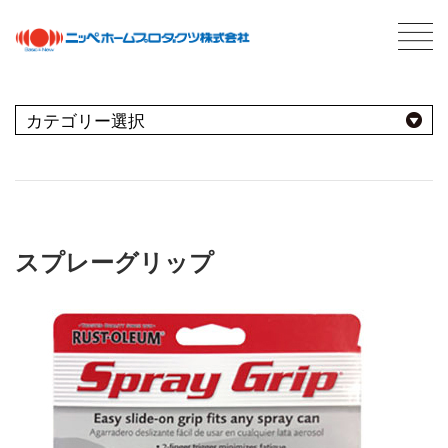
C
最新情報
NEWS
おすすめ商品
用途別
商品情報
PRODUCTS
スプレーグリップ
屋内
会社案内
ABOUT US
会社概要
種類別
室内壁・天井
屋外
ネットワーク
ビニール壁紙
水性多用途
採用情報
屋根
屋内・屋外
コンクリート・モルタル壁
ブランド別
トタン屋根
室内壁・浴室
塗料について
ABOUT PAINT
砂壁・繊維壁
セメント・ベスト瓦屋根
基礎知識
FOR PRO
窓枠・ドア・棚