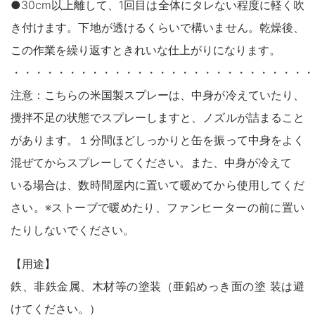
●30cm以上離して、1回目は全体にタレない程度に軽く吹
木製品
き付けます。下地が透けるくらいで構いません。乾燥後、
鉄製品
うすめ液
この作業を繰り返すときれいな仕上がりになります。
その他
下地処理・塗装関連・ その他
・・・・・・・・・・・・・・・・・・・・・・・・・・・
注意：こちらの米国製スプレーは、中身が冷えていたり、
攪拌不足の状態でスプレーしますと、ノズルが詰まること
があります。１分間ほどしっかりと缶を振って中身をよく
混ぜてからスプレーしてください。また、中身が冷えて
いる場合は、数時間屋内に置いて暖めてから使用してくだ
さい。※ストーブで暖めたり、ファンヒーターの前に置い
たりしないでください。
【用途】
鉄、非鉄金属、木材等の塗装（亜鉛めっき面の塗 装は避
けてください。）