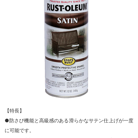
鉄部・木部・ アルミ（油性）
MOVIE
外壁・塀
木部
P-Effector
さび止め
木部
よくある質問
FAQ
鉄部
コンクリート壁・リシン壁・サイディング壁・ブロック塀
ラスト・オリウム
Q&A集
アルミ
トタン屋根
コンクリート基礎
用語集
家具・電化製品
WOOD LOVE
かわら屋根
門扉・手すり・ドア・雨戸
お問い合わせ
木部
STYLE
木部
コンクリート床・ アスファルト
鉄部
SDGsについて
SDGs
鉄部
SDGsへの取り組み
ペンキュア
ホビー・工作
外壁・塀
アルミ
活動内容
木部
ローズガーデン カラーズ
床・ベランダ・屋上
ガーデン木部
鉄部
SDSお問い合わせ
SDS
コンクリート床・アスファルト
紙・発泡スチロール
木部ステイン・ニス・ ワックス
【特長】
ガーデン
個人情報について
PRIVACY POLICY
その他
●防さび機能と高級感のある滑らかなサテン仕上げが一度
スプレー
素焼鉢
オンラインショップ
ONLINE SHOP
に可能です。
プラスチック製品
ホビー・工作