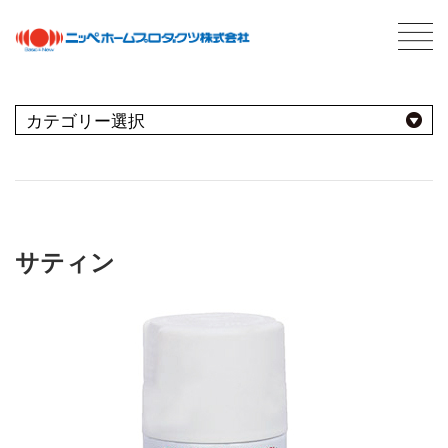
C
最新情報
NEWS
おすすめ商品
用途別
商品情報
PRODUCTS
サティン
屋内
会社案内
ABOUT US
会社概要
種類別
室内壁・天井
屋外
ネットワーク
ビニール壁紙
水性多用途
採用情報
屋根
屋内・屋外
コンクリート・モルタル壁
ブランド別
トタン屋根
室内壁・浴室
塗料について
ABOUT PAINT
砂壁・繊維壁
セメント・ベスト瓦屋根
基礎知識
FOR PRO
窓枠・ドア・棚