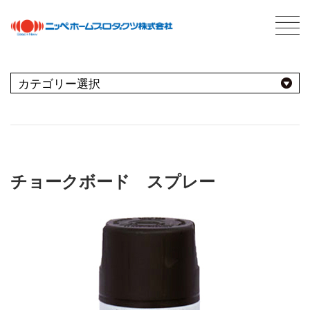
C
最新情報
NEWS
おすすめ商品
用途別
商品情報
PRODUCTS
チョークボード スプレー
屋内
会社案内
ABOUT US
会社概要
種類別
室内壁・天井
屋外
ネットワーク
ビニール壁紙
水性多用途
採用情報
屋根
屋内・屋外
コンクリート・モルタル壁
ブランド別
トタン屋根
室内壁・浴室
塗料について
ABOUT PAINT
砂壁・繊維壁
セメント・ベスト瓦屋根
基礎知識
FOR PRO
窓枠・ドア・棚