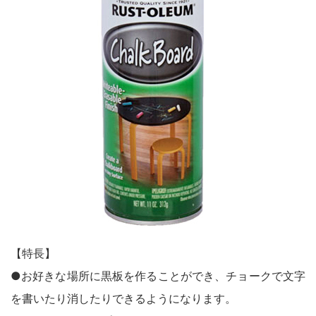
鉄部・木部・ アルミ（油性）
MOVIE
外壁・塀
木部
P-Effector
さび止め
木部
よくある質問
FAQ
鉄部
コンクリート壁・リシン壁・サイディング壁・ブロック塀
ラスト・オリウム
Q&A集
アルミ
トタン屋根
コンクリート基礎
用語集
家具・電化製品
WOOD LOVE
かわら屋根
門扉・手すり・ドア・雨戸
お問い合わせ
木部
STYLE
木部
コンクリート床・ アスファルト
鉄部
SDGsについて
SDGs
鉄部
SDGsへの取り組み
ペンキュア
ホビー・工作
外壁・塀
アルミ
活動内容
木部
ローズガーデン カラーズ
床・ベランダ・屋上
ガーデン木部
鉄部
SDSお問い合わせ
SDS
コンクリート床・アスファルト
紙・発泡スチロール
木部ステイン・ニス・ ワックス
【特長】
ガーデン
個人情報について
PRIVACY POLICY
その他
●お好きな場所に黒板を作ることができ、チョークで文字
スプレー
素焼鉢
オンラインショップ
ONLINE SHOP
を書いたり消したりできるようになります。
プラスチック製品
ホビー・工作