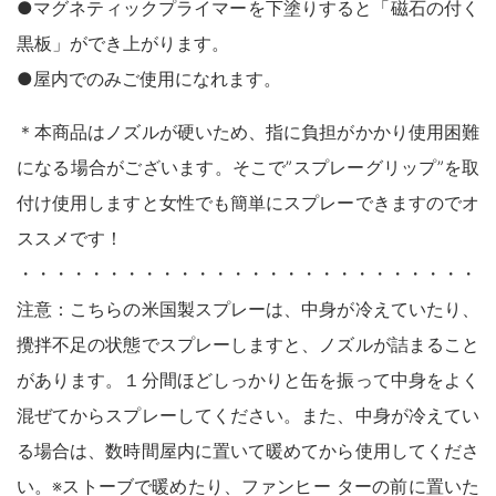
●マグネティックプライマーを下塗りすると「磁石の付く
木製品
黒板」ができ上がります。
鉄製品
うすめ液
●屋内でのみご使用になれます。
その他
下地処理・塗装関連・ その他
＊本商品はノズルが硬いため、指に負担がかかり使用困難
になる場合がございます。そこで”スプレーグリップ”を取
付け使用しますと女性でも簡単にスプレーできますのでオ
ススメです！
・・・・・・・・・・・・・・・・・・・・・・・・・・
注意：こちらの米国製スプレーは、中身が冷えていたり、
攪拌不足の状態でスプレーしますと、ノズルが詰まること
があります。１分間ほどしっかりと缶を振って中身をよく
混ぜてからスプレーしてください。また、中身が冷えてい
る場合は、数時間屋内に置いて暖めてから使用してくださ
い。※ストーブで暖めたり、ファンヒー ターの前に置いた