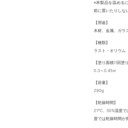
※本製品を温める
前に置いたりしな
【用途】
木材、金属、ガラ
【種類】
ラスト・オリウム
【塗り面積(1回塗り
0.3～0.45㎡
【容量】
290g
【乾燥時間】
21℃、50%湿度
度では乾燥時間が