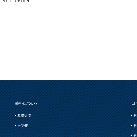
OW TO PAINT
塗料について
日
基礎知識
日
MOVIE
日
日