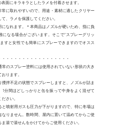
の表面にキラキラとしたラメを付着させます。
非常に取れやすいので、用途・素材に適したクリヤー
して、ラメを保護してください。
用になれます。＊本商品はノズルが硬いため、指に負
難になる場合がございます。そこで”スプレーグリッ
しますと女性でも簡単にスプレーできますのでオスス
・・・・・・・・・・・・・・・・・・
通常のスプレー塗料には使用されていない形状の大き
ております。
り攪拌不足の状態でスプレーしますと、ノズルが詰ま
。1分間ほどしっかりと缶を振って中身をよく混ぜて
ください。
ると噴射用ガスも圧力が下がりますので、特に冬場は
はなりません。数時間、屋内に置いて温めてからご使
るま湯で湯せんをかけてからご使用ください。