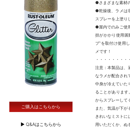
●さまざまな素材
●乾燥後、ラメは
スプレーを上塗り
●屋内でのみご使
担がかかり使用困
プ”を取付け使用
メです！
・・・・・・・・
注意：本製品は、
なラメが配合され
中身が冷えていた
ることがあります
からスプレーして
ご購入はこちらから
また、気温が下が
きれいなミストに
▶︎ Q&Aはこちらから
用いただくか、ぬ