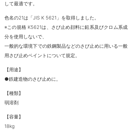
木製品
して最適です。
鉄製品
うすめ液
色名の21は「JIS K 5621」を取得しました。
その他
※この規格 K5621は、さび止め顔料に鉛系及びクロム系成
下地処理・塗装関連・ その他
分を使用しないで、
一般的な環境下での鉄鋼製品などのさび止めに用いる一般
用さび止めペイントについて規定。
【用途】
●鉄建造物のさび止めに。
【種類】
弱溶剤
【容量】
18kg