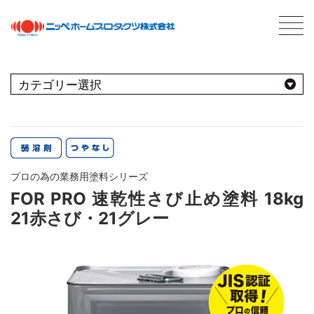
C
最新情報
NEWS
おすすめ商品
用途別
商品情報
PRODUCTS
プロの為の業務用塗料シリーズ
屋内
会社案内
ABOUT US
FOR PRO 速乾性さび止め塗料 18kg
会社概要
種類別
21赤さび・21グレー
室内壁・天井
屋外
ネットワーク
ビニール壁紙
水性多用途
採用情報
屋根
屋内・屋外
コンクリート・モルタル壁
ブランド別
トタン屋根
室内壁・浴室
塗料について
ABOUT PAINT
砂壁・繊維壁
セメント・ベスト瓦屋根
基礎知識
FOR PRO
窓枠・ドア・棚