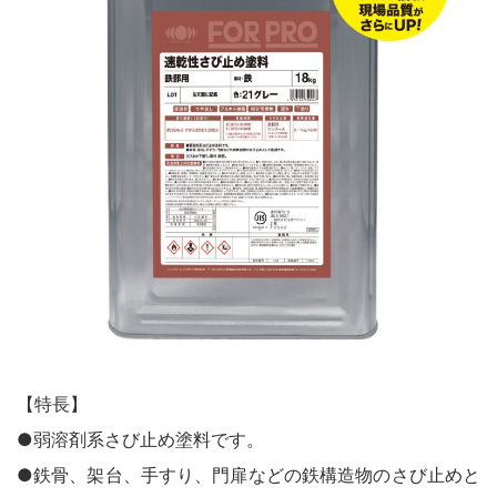
鉄部・木部・ アルミ（油性）
MOVIE
外壁・塀
木部
P-Effector
さび止め
木部
よくある質問
FAQ
鉄部
コンクリート壁・リシン壁・サイディング壁・ブロック塀
ラスト・オリウム
Q&A集
アルミ
トタン屋根
コンクリート基礎
用語集
家具・電化製品
WOOD LOVE
かわら屋根
門扉・手すり・ドア・雨戸
お問い合わせ
木部
STYLE
木部
コンクリート床・ アスファルト
鉄部
SDGsについて
SDGs
鉄部
SDGsへの取り組み
ペンキュア
ホビー・工作
外壁・塀
アルミ
活動内容
木部
ローズガーデン カラーズ
床・ベランダ・屋上
ガーデン木部
鉄部
SDSお問い合わせ
SDS
コンクリート床・アスファルト
紙・発泡スチロール
木部ステイン・ニス・ ワックス
ガーデン
個人情報について
PRIVACY POLICY
【特長】
その他
スプレー
●弱溶剤系さび止め塗料です。
素焼鉢
オンラインショップ
ONLINE SHOP
プラスチック製品
●鉄骨、架台、手すり、門扉などの鉄構造物のさび止めと
ホビー・工作