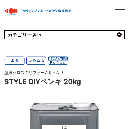
C
最新情報
NEWS
おすすめ商品
用途別
商品情報
PRODUCTS
壁紙クロスのリフォーム用ペンキ
屋内
会社案内
ABOUT US
STYLE DIYペンキ 20kg
会社概要
種類別
室内壁・天井
屋外
ネットワーク
ビニール壁紙
水性多用途
採用情報
屋根
屋内・屋外
コンクリート・モルタル壁
ブランド別
トタン屋根
室内壁・浴室
塗料について
ABOUT PAINT
砂壁・繊維壁
セメント・ベスト瓦屋根
基礎知識
FOR PRO
窓枠・ドア・棚