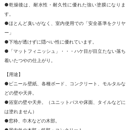
木製品
●乾燥後は、耐水性・耐久性に優れた強い塗膜になりま
鉄製品
うすめ液
す。
その他
●ほとんど臭いがなく、室内使用での「安全基準をクリヤ
下地処理・塗装関連・ その他
ー」
●下地が透けずに隠ぺい性に優れています。
●「マットフィニッシュ」・・・ハケ目が目立たない落ち
着いたつやの仕上がり。
【用途】
●ビニール壁紙、各種ボード、コンクリート、モルタルな
どの壁や天井。
●浴室の壁や天井。（ユニットバスや床面、タイルなどに
は塗れません）
●窓枠、巾木などの木部。