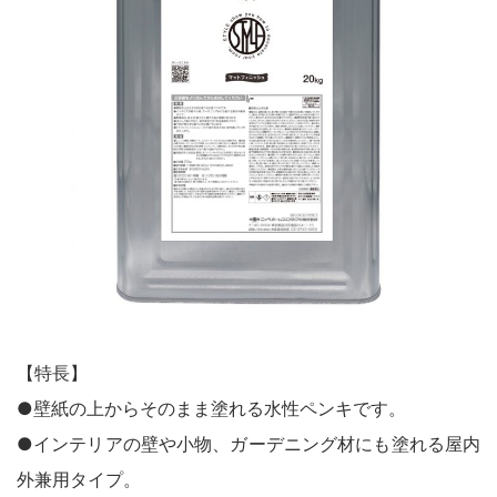
鉄部・木部・ アルミ（油性）
MOVIE
外壁・塀
木部
P-Effector
さび止め
木部
よくある質問
FAQ
鉄部
コンクリート壁・リシン壁・サイディング壁・ブロック塀
ラスト・オリウム
Q&A集
アルミ
トタン屋根
コンクリート基礎
用語集
家具・電化製品
WOOD LOVE
かわら屋根
門扉・手すり・ドア・雨戸
お問い合わせ
木部
STYLE
木部
コンクリート床・ アスファルト
鉄部
SDGsについて
SDGs
鉄部
SDGsへの取り組み
ペンキュア
ホビー・工作
外壁・塀
アルミ
活動内容
木部
ローズガーデン カラーズ
床・ベランダ・屋上
ガーデン木部
鉄部
SDSお問い合わせ
SDS
コンクリート床・アスファルト
紙・発泡スチロール
【特長】
木部ステイン・ニス・ ワックス
ガーデン
個人情報について
PRIVACY POLICY
●壁紙の上からそのまま塗れる水性ペンキです。
その他
スプレー
素焼鉢
●インテリアの壁や小物、ガーデニング材にも塗れる屋内
オンラインショップ
ONLINE SHOP
プラスチック製品
外兼用タイプ。
ホビー・工作