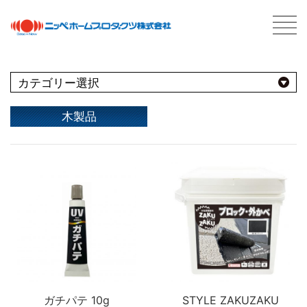
C
最新情報
NEWS
おすすめ商品
木製品
用途別
商品情報
PRODUCTS
屋内
会社案内
ABOUT US
会社概要
種類別
室内壁・天井
屋外
ネットワーク
ビニール壁紙
水性多用途
採用情報
屋根
屋内・屋外
コンクリート・モルタル壁
ブランド別
トタン屋根
室内壁・浴室
塗料について
ABOUT PAINT
砂壁・繊維壁
セメント・ベスト瓦屋根
基礎知識
ガチパテ 10g
STYLE ZAKUZAKU
FOR PRO
窓枠・ドア・棚