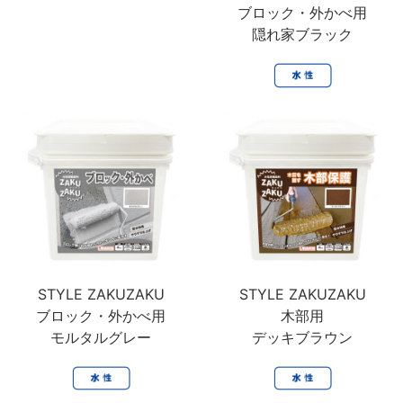
鉄部・木部・ アルミ（油性）
MOVIE
ブロック・外かべ用
外壁・塀
木部
隠れ家ブラック
P-Effector
さび止め
木部
よくある質問
FAQ
鉄部
コンクリート壁・リシン壁・サイディング壁・ブロック塀
ラスト・オリウム
Q&A集
アルミ
トタン屋根
コンクリート基礎
用語集
家具・電化製品
WOOD LOVE
かわら屋根
門扉・手すり・ドア・雨戸
お問い合わせ
木部
STYLE
木部
コンクリート床・ アスファルト
鉄部
SDGsについて
SDGs
鉄部
SDGsへの取り組み
ペンキュア
ホビー・工作
外壁・塀
アルミ
活動内容
木部
ローズガーデン カラーズ
床・ベランダ・屋上
ガーデン木部
鉄部
SDSお問い合わせ
SDS
コンクリート床・アスファルト
STYLE ZAKUZAKU
STYLE ZAKUZAKU
紙・発泡スチロール
木部ステイン・ニス・ ワックス
ブロック・外かべ用
木部用
ガーデン
個人情報について
PRIVACY POLICY
その他
モルタルグレー
デッキブラウン
スプレー
素焼鉢
オンラインショップ
ONLINE SHOP
プラスチック製品
ホビー・工作