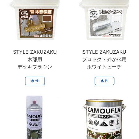
木製品
鉄製品
うすめ液
その他
下地処理・塗装関連・ その他
STYLE ZAKUZAKU
STYLE ZAKUZAKU
木部用
ブロック・外かべ用
デッキブラウン
ホワイトビーチ