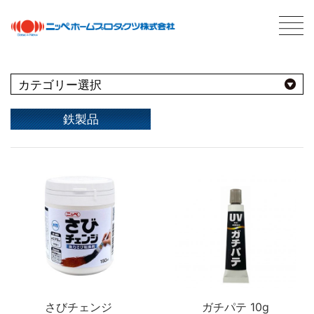
C
最新情報
NEWS
おすすめ商品
鉄製品
用途別
商品情報
PRODUCTS
屋内
会社案内
ABOUT US
会社概要
種類別
室内壁・天井
屋外
ネットワーク
ビニール壁紙
水性多用途
採用情報
屋根
屋内・屋外
コンクリート・モルタル壁
ブランド別
トタン屋根
室内壁・浴室
塗料について
ABOUT PAINT
砂壁・繊維壁
セメント・ベスト瓦屋根
基礎知識
さびチェンジ
ガチパテ 10g
FOR PRO
窓枠・ドア・棚