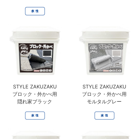
鉄部・木部・ アルミ（油性）
MOVIE
外壁・塀
木部
P-Effector
さび止め
木部
よくある質問
FAQ
鉄部
コンクリート壁・リシン壁・サイディング壁・ブロック塀
ラスト・オリウム
Q&A集
アルミ
トタン屋根
コンクリート基礎
用語集
家具・電化製品
WOOD LOVE
かわら屋根
門扉・手すり・ドア・雨戸
お問い合わせ
木部
STYLE
木部
コンクリート床・ アスファルト
鉄部
SDGsについて
SDGs
鉄部
SDGsへの取り組み
ペンキュア
ホビー・工作
外壁・塀
アルミ
活動内容
木部
STYLE ZAKUZAKU
STYLE ZAKUZAKU
ローズガーデン カラーズ
床・ベランダ・屋上
ガーデン木部
ブロック・外かべ用
ブロック・外かべ用
鉄部
SDSお問い合わせ
SDS
コンクリート床・アスファルト
隠れ家ブラック
モルタルグレー
紙・発泡スチロール
木部ステイン・ニス・ ワックス
ガーデン
個人情報について
PRIVACY POLICY
その他
スプレー
素焼鉢
オンラインショップ
ONLINE SHOP
プラスチック製品
ホビー・工作