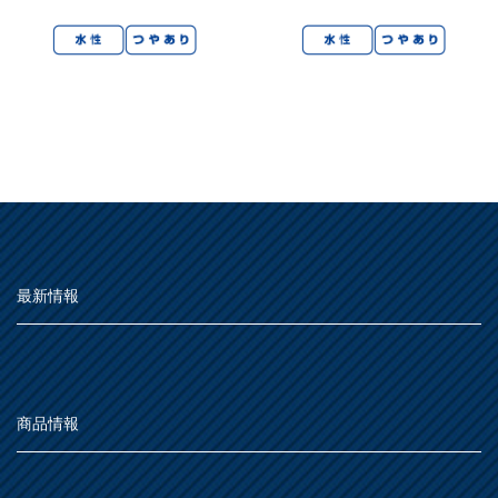
鉄部・木部・ アルミ（油性）
MOVIE
外壁・塀
木部
P-Effector
さび止め
木部
よくある質問
FAQ
鉄部
コンクリート壁・リシン壁・サイディング壁・ブロック塀
ラスト・オリウム
Q&A集
アルミ
トタン屋根
コンクリート基礎
用語集
家具・電化製品
WOOD LOVE
かわら屋根
門扉・手すり・ドア・雨戸
お問い合わせ
木部
STYLE
木部
コンクリート床・ アスファルト
鉄部
SDGsについて
SDGs
鉄部
SDGsへの取り組み
ペンキュア
ホビー・工作
外壁・塀
アルミ
活動内容
最新情報
木部
ローズガーデン カラーズ
床・ベランダ・屋上
ガーデン木部
鉄部
SDSお問い合わせ
SDS
コンクリート床・アスファルト
紙・発泡スチロール
木部ステイン・ニス・ ワックス
ガーデン
個人情報について
PRIVACY POLICY
その他
商品情報
スプレー
素焼鉢
オンラインショップ
ONLINE SHOP
プラスチック製品
ホビー・工作