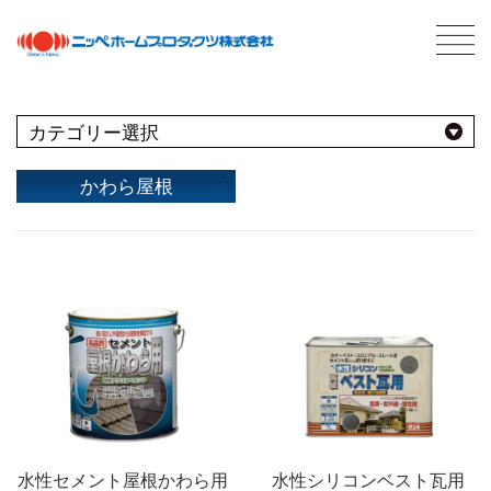
C
最新情報
NEWS
おすすめ商品
かわら屋根
用途別
商品情報
PRODUCTS
屋内
会社案内
ABOUT US
会社概要
種類別
室内壁・天井
屋外
ネットワーク
ビニール壁紙
水性多用途
採用情報
屋根
屋内・屋外
コンクリート・モルタル壁
ブランド別
トタン屋根
室内壁・浴室
塗料について
ABOUT PAINT
砂壁・繊維壁
セメント・ベスト瓦屋根
基礎知識
水性セメント屋根かわら用
水性シリコンベスト瓦用
FOR PRO
窓枠・ドア・棚