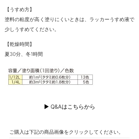
木製品
【うすめ方】
鉄製品
うすめ液
塗料の粘度が高く塗りにくいときは、ラッカーうすめ液で
その他
少しうすめてください。
下地処理・塗装関連・ その他
【乾燥時間】
夏30分、冬1時間
▶︎ Q&Aはこちらから
ご購入は下記の商品画像をクリックしてください。