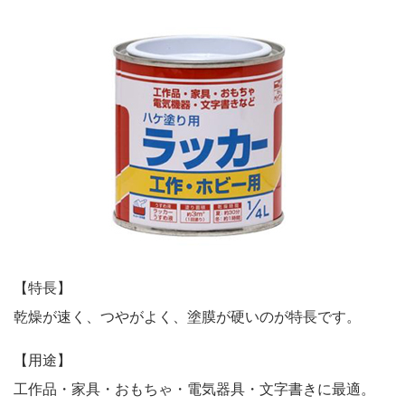
鉄部・木部・ アルミ（油性）
MOVIE
外壁・塀
木部
P-Effector
さび止め
木部
よくある質問
FAQ
鉄部
コンクリート壁・リシン壁・サイディング壁・ブロック塀
ラスト・オリウム
Q&A集
アルミ
トタン屋根
コンクリート基礎
用語集
家具・電化製品
WOOD LOVE
かわら屋根
門扉・手すり・ドア・雨戸
お問い合わせ
木部
STYLE
木部
コンクリート床・ アスファルト
鉄部
SDGsについて
SDGs
鉄部
SDGsへの取り組み
ペンキュア
ホビー・工作
外壁・塀
アルミ
活動内容
木部
ローズガーデン カラーズ
床・ベランダ・屋上
ガーデン木部
鉄部
SDSお問い合わせ
SDS
【特長】
コンクリート床・アスファルト
紙・発泡スチロール
木部ステイン・ニス・ ワックス
乾燥が速く、つやがよく、塗膜が硬いのが特長です。
ガーデン
個人情報について
PRIVACY POLICY
その他
スプレー
素焼鉢
【用途】
オンラインショップ
ONLINE SHOP
プラスチック製品
工作品・家具・おもちゃ・電気器具・文字書きに最適。
ホビー・工作