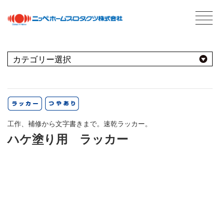
C
最新情報
NEWS
おすすめ商品
用途別
商品情報
PRODUCTS
工作、補修から文字書きまで。速乾ラッカー。
屋内
会社案内
ABOUT US
ハケ塗り用 ラッカー
会社概要
種類別
室内壁・天井
屋外
ネットワーク
ビニール壁紙
水性多用途
採用情報
屋根
屋内・屋外
コンクリート・モルタル壁
ブランド別
トタン屋根
室内壁・浴室
塗料について
ABOUT PAINT
砂壁・繊維壁
セメント・ベスト瓦屋根
基礎知識
FOR PRO
窓枠・ドア・棚