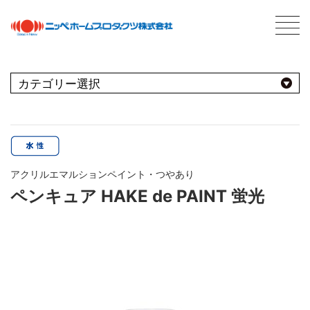
C
最新情報
NEWS
おすすめ商品
用途別
商品情報
PRODUCTS
アクリルエマルションペイント・つやあり
屋内
会社案内
ABOUT US
ペンキュア HAKE de PAINT 蛍光
会社概要
種類別
室内壁・天井
屋外
ネットワーク
ビニール壁紙
水性多用途
採用情報
屋根
屋内・屋外
コンクリート・モルタル壁
ブランド別
トタン屋根
室内壁・浴室
塗料について
ABOUT PAINT
砂壁・繊維壁
セメント・ベスト瓦屋根
基礎知識
FOR PRO
窓枠・ドア・棚