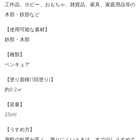
木製品
工作品、ホビー、おもちゃ、雑貨品、家具、家庭用品等の
鉄製品
うすめ液
木部・鉄部など
その他
【使用可能な素材】
下地処理・塗装関連・ その他
鉄部・木部
【種類】
ペンキュア
【塗り面積(1回塗り)】
約0.2㎡
【容量】
25ml
【うすめ方】
塗料の粘度が高く、塗りにくいときは、水で少しうすめて