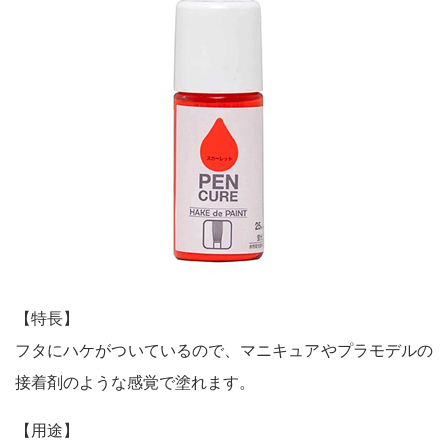
鉄部・木部・ アルミ（油性）
MOVIE
外壁・塀
木部
P-Effector
さび止め
木部
よくある質問
FAQ
鉄部
コンクリート壁・リシン壁・サイディング壁・ブロック塀
ラスト・オリウム
Q&A集
アルミ
トタン屋根
コンクリート基礎
用語集
家具・電化製品
WOOD LOVE
かわら屋根
門扉・手すり・ドア・雨戸
お問い合わせ
木部
STYLE
木部
コンクリート床・ アスファルト
鉄部
SDGsについて
SDGs
鉄部
SDGsへの取り組み
ペンキュア
ホビー・工作
外壁・塀
アルミ
活動内容
木部
ローズガーデン カラーズ
床・ベランダ・屋上
ガーデン木部
鉄部
SDSお問い合わせ
SDS
【特長】
コンクリート床・アスファルト
紙・発泡スチロール
木部ステイン・ニス・ ワックス
フタにハケがついているので、マニキュアやプラモデルの
ガーデン
個人情報について
PRIVACY POLICY
その他
接着剤のような感覚で塗れます。
スプレー
素焼鉢
オンラインショップ
ONLINE SHOP
プラスチック製品
【用途】
ホビー・工作