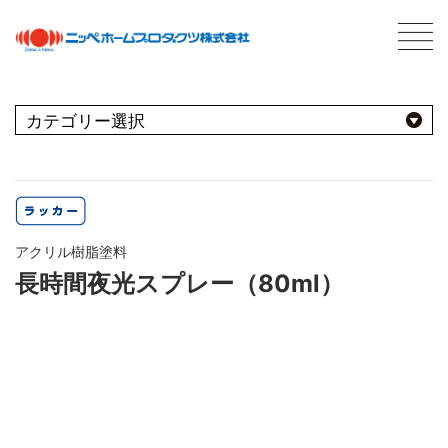
C
最新情報
NEWS
おすすめ商品
用途別
商品情報
PRODUCTS
アクリル樹脂塗料
屋内
会社案内
ABOUT US
長時間夜光スプレー（80ml）
会社概要
種類別
室内壁・天井
屋外
ネットワーク
ビニール壁紙
水性多用途
採用情報
屋根
屋内・屋外
コンクリート・モルタル壁
ブランド別
トタン屋根
室内壁・浴室
塗料について
ABOUT PAINT
砂壁・繊維壁
セメント・ベスト瓦屋根
基礎知識
FOR PRO
窓枠・ドア・棚