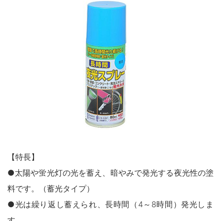
鉄部・木部・ アルミ（油性）
MOVIE
外壁・塀
木部
P-Effector
さび止め
木部
よくある質問
FAQ
鉄部
コンクリート壁・リシン壁・サイディング壁・ブロック塀
ラスト・オリウム
Q&A集
アルミ
トタン屋根
コンクリート基礎
用語集
家具・電化製品
WOOD LOVE
かわら屋根
門扉・手すり・ドア・雨戸
お問い合わせ
木部
STYLE
木部
コンクリート床・ アスファルト
鉄部
SDGsについて
SDGs
鉄部
SDGsへの取り組み
ペンキュア
ホビー・工作
外壁・塀
アルミ
活動内容
木部
ローズガーデン カラーズ
床・ベランダ・屋上
ガーデン木部
鉄部
SDSお問い合わせ
SDS
【特長】
コンクリート床・アスファルト
紙・発泡スチロール
木部ステイン・ニス・ ワックス
●太陽や蛍光灯の光を蓄え、暗やみで発光する夜光性の塗
ガーデン
個人情報について
PRIVACY POLICY
その他
料です。（蓄光タイプ）
スプレー
素焼鉢
オンラインショップ
ONLINE SHOP
●光は繰り返し蓄えられ、長時間（4～8時間）発光しま
プラスチック製品
ホビー・工作
す。