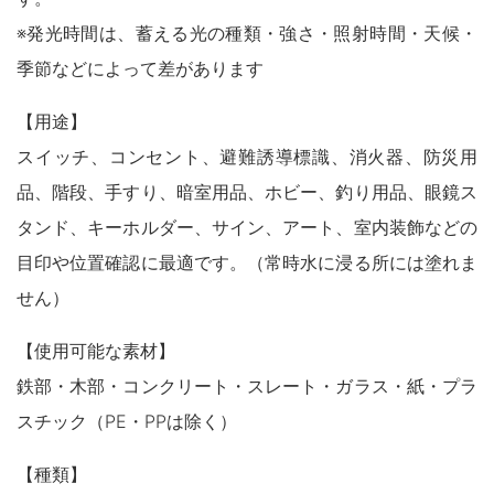
木製品
※発光時間は、蓄える光の種類・強さ・照射時間・天候・
鉄製品
うすめ液
季節などによって差があります
その他
下地処理・塗装関連・ その他
【用途】
スイッチ、コンセント、避難誘導標識、消火器、防災用
品、階段、手すり、暗室用品、ホビー、釣り用品、眼鏡ス
タンド、キーホルダー、サイン、アート、室内装飾などの
目印や位置確認に最適です。（常時水に浸る所には塗れま
せん）
【使用可能な素材】
鉄部・木部・コンクリート・スレート・ガラス・紙・プラ
スチック（PE・PPは除く）
【種類】