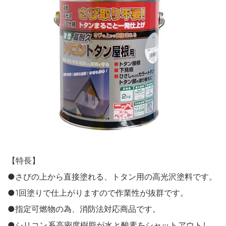
鉄部・木部・ アルミ（油性）
MOVIE
外壁・塀
木部
P-Effector
さび止め
木部
よくある質問
FAQ
鉄部
コンクリート壁・リシン壁・サイディング壁・ブロック塀
ラスト・オリウム
Q&A集
アルミ
トタン屋根
コンクリート基礎
用語集
家具・電化製品
WOOD LOVE
かわら屋根
門扉・手すり・ドア・雨戸
お問い合わせ
木部
STYLE
木部
コンクリート床・ アスファルト
鉄部
SDGsについて
SDGs
鉄部
SDGsへの取り組み
ペンキュア
ホビー・工作
外壁・塀
アルミ
活動内容
木部
ローズガーデン カラーズ
床・ベランダ・屋上
ガーデン木部
鉄部
SDSお問い合わせ
SDS
【特長】
コンクリート床・アスファルト
紙・発泡スチロール
木部ステイン・ニス・ ワックス
●さびの上から直接塗れる、トタン用の高光沢塗料です。
ガーデン
個人情報について
PRIVACY POLICY
その他
●1回塗りで仕上がりますので作業性が抜群です。
スプレー
素焼鉢
オンラインショップ
ONLINE SHOP
●指定可燃物の為、消防法対応商品です。
プラスチック製品
ホビー・工作
●シリコン系高密度樹脂が水と酸素をシャットアウトし、