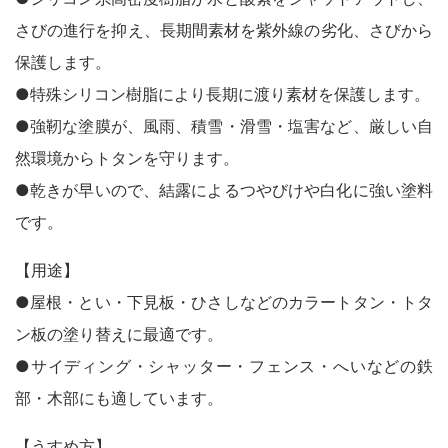
木製品
さびの進行を抑え、長期間素材を紫外線の劣化、さびから
鉄製品
うすめ液
保護します。
その他
●特殊シリコン樹脂により長期に渡り素材を保護します。
下地処理・塗装関連・ その他
●強靭な塗膜が、風雨、積雪・滑雪・塩害など、厳しい自
然環境からトタンを守ります。
●乾きが早いので、結露によるつやびけや白化に強い塗料
です。
【用途】
●屋根・とい・下見板・ひさしなどのカラートタン・トタ
ン板の塗り替えに最適です。
●サイディング・シャッター・フェンス・へいなどの鉄
部・木部にも適しています。
【うすめ方】