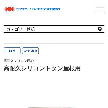
C
最新情報
NEWS
おすすめ商品
用途別
商品情報
PRODUCTS
高耐久シリコン配合
屋内
会社案内
ABOUT US
高耐久シリコントタン屋根用
会社概要
種類別
室内壁・天井
屋外
ネットワーク
ビニール壁紙
水性多用途
採用情報
屋根
屋内・屋外
コンクリート・モルタル壁
ブランド別
トタン屋根
室内壁・浴室
塗料について
ABOUT PAINT
砂壁・繊維壁
セメント・ベスト瓦屋根
基礎知識
FOR PRO
窓枠・ドア・棚