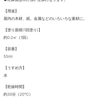
木製品
鉄製品
うすめ液
【用途】
その他
屋内の木材、紙、金属などのいろいろな素材に。
下地処理・塗装関連・ その他
【塗り面積(1回塗り)】
約0.2㎡（1回）
【容量】
55ml
【うすめ方】
水
【乾燥時間】
約30分（20℃）