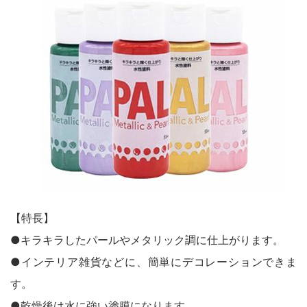
鉄部・木部・ アルミ（油性）
MOVIE
外壁・塀
木部
P-Effector
さび止め
木部
よくある質問
FAQ
鉄部
コンクリート壁・リシン壁・サイディング壁・ブロック塀
ラスト・オリウム
Q&A集
アルミ
トタン屋根
コンクリート基礎
用語集
家具・電化製品
WOOD LOVE
かわら屋根
門扉・手すり・ドア・雨戸
お問い合わせ
木部
STYLE
木部
コンクリート床・ アスファルト
鉄部
SDGsについて
SDGs
鉄部
SDGsへの取り組み
ペンキュア
ホビー・工作
外壁・塀
アルミ
活動内容
木部
ローズガーデン カラーズ
床・ベランダ・屋上
ガーデン木部
鉄部
SDSお問い合わせ
SDS
【特長】
コンクリート床・アスファルト
紙・発泡スチロール
木部ステイン・ニス・ ワックス
●キラキラしたパールやメタリック調に仕上がります。
ガーデン
個人情報について
PRIVACY POLICY
その他
●インテリア雑貨などに、簡単にデコレーションできま
スプレー
素焼鉢
オンラインショップ
ONLINE SHOP
す。
プラスチック製品
ホビー・工作
●乾燥後は水に強い塗膜になります。