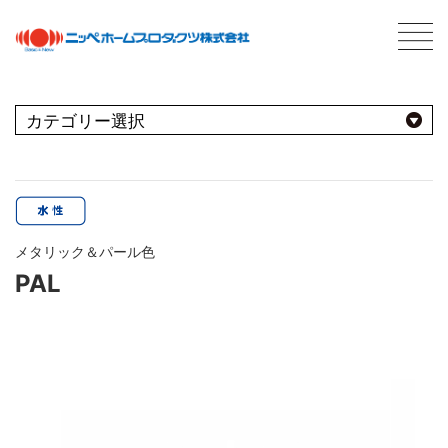
C
最新情報
NEWS
おすすめ商品
用途別
商品情報
PRODUCTS
メタリック＆パール色
屋内
会社案内
ABOUT US
PAL
会社概要
種類別
室内壁・天井
屋外
ネットワーク
ビニール壁紙
水性多用途
採用情報
屋根
屋内・屋外
コンクリート・モルタル壁
ブランド別
トタン屋根
室内壁・浴室
塗料について
ABOUT PAINT
砂壁・繊維壁
セメント・ベスト瓦屋根
基礎知識
FOR PRO
窓枠・ドア・棚