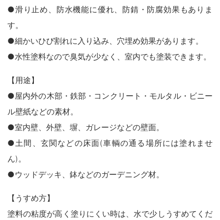
木製品
●滑り止め、防水機能に優れ、防錆・防腐効果もありま
鉄製品
うすめ液
す。
その他
●細かいひび割れに入り込み、穴埋め効果があります。
下地処理・塗装関連・ その他
●水性塗料なので臭気が少なく、室内でも塗装できます。
【用途】
●屋内外の木部・鉄部・コンクリート・モルタル・ビニー
ル壁紙などの素材。
●室内壁、外壁、塀、ガレージなどの壁面。
●土間、玄関などの床面(車輌の通る場所には塗れませ
ん)。
●ウッドデッキ、鉢などのガーデニング材。
【うすめ方】
塗料の粘度が高く塗りにくい時は、水で少しうすめてくだ