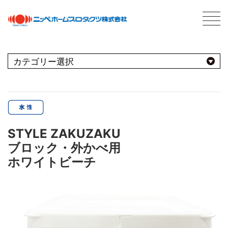
C
最新情報
NEWS
おすすめ商品
用途別
商品情報
PRODUCTS
STYLE ZAKUZAKU
屋内
会社案内
ABOUT US
ブロック・外かべ用
会社概要
種類別
室内壁・天井
ホワイトビーチ
屋外
ネットワーク
ビニール壁紙
水性多用途
採用情報
屋根
屋内・屋外
コンクリート・モルタル壁
ブランド別
トタン屋根
室内壁・浴室
塗料について
ABOUT PAINT
砂壁・繊維壁
セメント・ベスト瓦屋根
基礎知識
FOR PRO
窓枠・ドア・棚