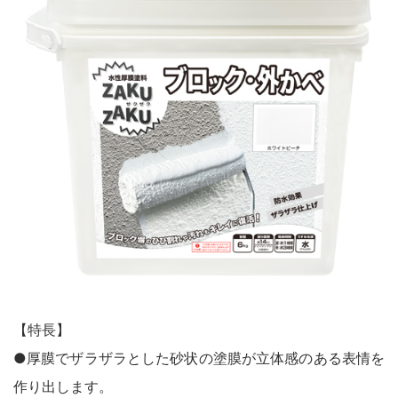
鉄部・木部・ アルミ（油性）
MOVIE
外壁・塀
木部
P-Effector
さび止め
木部
よくある質問
FAQ
鉄部
コンクリート壁・リシン壁・サイディング壁・ブロック塀
ラスト・オリウム
Q&A集
アルミ
トタン屋根
コンクリート基礎
用語集
家具・電化製品
WOOD LOVE
かわら屋根
門扉・手すり・ドア・雨戸
お問い合わせ
木部
STYLE
木部
コンクリート床・ アスファルト
鉄部
SDGsについて
SDGs
鉄部
SDGsへの取り組み
ペンキュア
ホビー・工作
外壁・塀
アルミ
活動内容
木部
ローズガーデン カラーズ
床・ベランダ・屋上
ガーデン木部
鉄部
SDSお問い合わせ
SDS
コンクリート床・アスファルト
紙・発泡スチロール
木部ステイン・ニス・ ワックス
ガーデン
個人情報について
PRIVACY POLICY
その他
【特長】
スプレー
素焼鉢
●厚膜でザラザラとした砂状の塗膜が立体感のある表情を
オンラインショップ
ONLINE SHOP
プラスチック製品
作り出します。
ホビー・工作