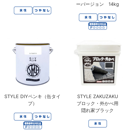
鉄部・木部・ アルミ（油性）
MOVIE
ーバージョン 14kg
外壁・塀
木部
P-Effector
さび止め
木部
よくある質問
FAQ
鉄部
コンクリート壁・リシン壁・サイディング壁・ブロック塀
ラスト・オリウム
Q&A集
アルミ
トタン屋根
コンクリート基礎
用語集
家具・電化製品
WOOD LOVE
かわら屋根
門扉・手すり・ドア・雨戸
お問い合わせ
木部
STYLE
木部
コンクリート床・ アスファルト
鉄部
SDGsについて
SDGs
鉄部
SDGsへの取り組み
ペンキュア
ホビー・工作
外壁・塀
アルミ
活動内容
木部
ローズガーデン カラーズ
床・ベランダ・屋上
ガーデン木部
鉄部
SDSお問い合わせ
SDS
コンクリート床・アスファルト
STYLE DIYペンキ（缶タイ
STYLE ZAKUZAKU
紙・発泡スチロール
木部ステイン・ニス・ ワックス
プ）
ブロック・外かべ用
ガーデン
個人情報について
PRIVACY POLICY
その他
隠れ家ブラック
スプレー
素焼鉢
オンラインショップ
ONLINE SHOP
プラスチック製品
ホビー・工作