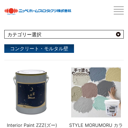
C
最新情報
NEWS
おすすめ商品
コンクリート・モルタル壁
用途別
商品情報
PRODUCTS
屋内
会社案内
ABOUT US
会社概要
種類別
室内壁・天井
屋外
ネットワーク
ビニール壁紙
水性多用途
採用情報
屋根
屋内・屋外
コンクリート・モルタル壁
ブランド別
トタン屋根
室内壁・浴室
塗料について
ABOUT PAINT
砂壁・繊維壁
セメント・ベスト瓦屋根
基礎知識
Interior Paint ZZZ(ズー)
STYLE MORUMORU カラ
FOR PRO
窓枠・ドア・棚