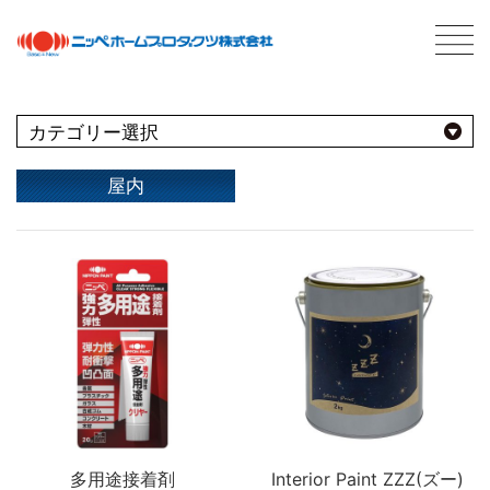
C
最新情報
NEWS
おすすめ商品
屋内
用途別
商品情報
PRODUCTS
屋内
会社案内
ABOUT US
会社概要
種類別
室内壁・天井
屋外
ネットワーク
ビニール壁紙
水性多用途
採用情報
屋根
屋内・屋外
コンクリート・モルタル壁
ブランド別
トタン屋根
室内壁・浴室
塗料について
ABOUT PAINT
砂壁・繊維壁
セメント・ベスト瓦屋根
基礎知識
多用途接着剤
Interior Paint ZZZ(ズー)
FOR PRO
窓枠・ドア・棚