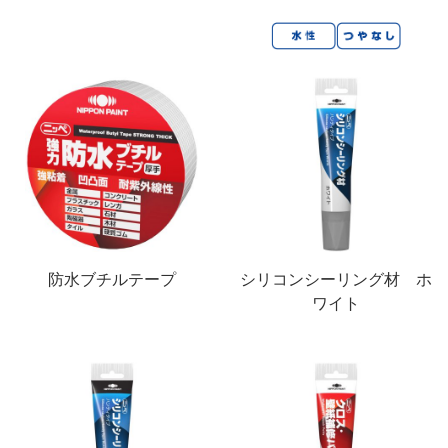
鉄部・木部・ アルミ（油性）
MOVIE
外壁・塀
木部
P-Effector
さび止め
木部
よくある質問
FAQ
鉄部
コンクリート壁・リシン壁・サイディング壁・ブロック塀
ラスト・オリウム
Q&A集
アルミ
トタン屋根
コンクリート基礎
用語集
家具・電化製品
WOOD LOVE
かわら屋根
門扉・手すり・ドア・雨戸
お問い合わせ
木部
STYLE
木部
コンクリート床・ アスファルト
鉄部
SDGsについて
SDGs
鉄部
SDGsへの取り組み
ペンキュア
ホビー・工作
外壁・塀
アルミ
活動内容
木部
防水ブチルテープ
シリコンシーリング材 ホ
ローズガーデン カラーズ
床・ベランダ・屋上
ガーデン木部
ワイト
鉄部
SDSお問い合わせ
SDS
コンクリート床・アスファルト
紙・発泡スチロール
木部ステイン・ニス・ ワックス
ガーデン
個人情報について
PRIVACY POLICY
その他
スプレー
素焼鉢
オンラインショップ
ONLINE SHOP
プラスチック製品
ホビー・工作