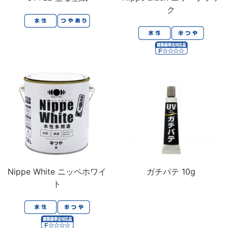
ク
Nippe White ニッペホワイ
ガチパテ 10g
ト