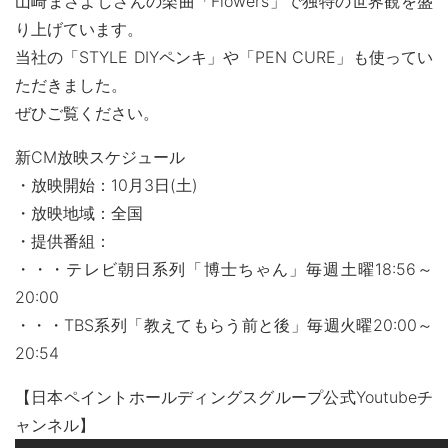
山崎まさよしさんの楽曲「Flowers」で独特の世界観を盛
MOVIE
り上げています。
当社の「STYLE DIYペンキ」や「PEN CURE」も使ってい
よくある質問
FAQ
ただきました。
Q&A集
ぜひご覧ください。
用語集
お問い合わせ
新CM放映スケジュール
・放映開始：10月3日(土)
SDGsについて
SDGs
・放映地域：全国
SDGsへの取り組み
・提供番組：
活動内容
・・・テレビ朝日系列「博士ちゃん」毎週土曜18:56～
20:00
SDSお問い合わせ
SDS
・・・TBS系列「教えてもらう前と後」毎週火曜20:00～
20:54
個人情報について
PRIVACY POLICY
【日本ペイントホールディングスグループ公式Youtubeチ
オンラインショップ
ONLINE SHOP
ャンネル】