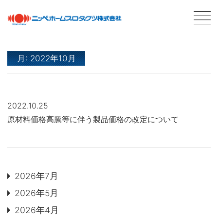
月:
2022年10月
最新情報
NEWS
2022.10.25
商品情報
PRODUCTS
原材料価格高騰等に伴う製品価格の改定について
会社案内
ABOUT US
会社概要
ネットワーク
採用情報
2026年7月
2026年5月
塗料について
ABOUT PAINT
2026年4月
基礎知識