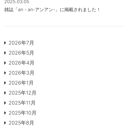
2025.03.05
MOVIE
雑誌「an・an-アンアン-」に掲載されました！
よくある質問
FAQ
Q&A集
用語集
2026年7月
お問い合わせ
2026年5月
SDGsについて
SDGs
2026年4月
SDGsへの取り組み
2026年3月
活動内容
2026年1月
SDSお問い合わせ
SDS
2025年12月
2025年11月
個人情報について
PRIVACY POLICY
2025年10月
オンラインショップ
ONLINE SHOP
2025年8月