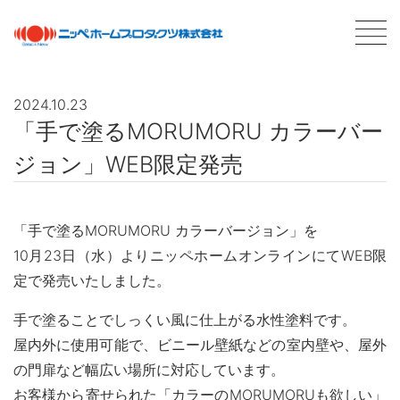
2024.10.23
「手で塗るMORUMORU カラーバー
最新情報
NEWS
ジョン」WEB限定発売
商品情報
PRODUCTS
「手で塗るMORUMORU カラーバージョン」を
会社案内
ABOUT US
10月23日（水）よりニッペホームオンラインにてWEB限
会社概要
定で発売いたしました。
ネットワーク
採用情報
手で塗ることでしっくい風に仕上がる水性塗料です。
屋内外に使用可能で、ビニール壁紙などの室内壁や、屋外
塗料について
ABOUT PAINT
の門扉など幅広い場所に対応しています。
基礎知識
お客様から寄せられた「カラーのMORUMORUも欲しい」