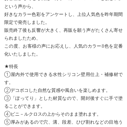
MOVIE
という声から、
好きなカラー色彩をアンケートし、上位人気色を昨年期間
よくある質問
FAQ
限定で発売しました。
Q&A集
販売終了後も反響が大きく、再販を願う声がたくさん寄せ
用語集
られましたため、
お問い合わせ
この度、お客様の声にお応えし、人気のカラー8色を定番
化いたしました。
SDGsについて
SDGs
SDGsへの取り組み
★特長
活動内容
①屋内外で使用できる水性シリコン壁用仕上・補修材で
す。
SDSお問い合わせ
SDS
②デコボコした自然な質感や風合いを楽しめます。
③「ぽってり」とした材質なので、開封後すぐに手で塗
個人情報について
PRIVACY POLICY
ることができます。
④ビニ－ルクロスの上からそのまま塗れます。
オンラインショップ
ONLINE SHOP
⑤厚みがあるので穴、溝、段差、ひび割れなどの目地う