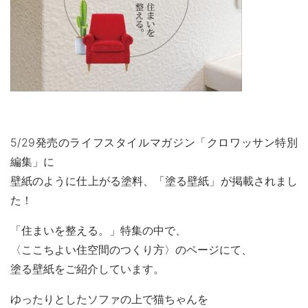
MOVIE
よくある質問
FAQ
Q&A集
用語集
お問い合わせ
SDGsについて
SDGs
5/29発売のライフスタイルマガジン「クロワッサン特別
SDGsへの取り組み
編集」に
活動内容
壁紙のように仕上がる塗料、「塗る壁紙」が掲載されまし
た！
SDSお問い合わせ
SDS
「住まいを整える。」特集の中で、
個人情報について
PRIVACY POLICY
〈ここちよい住空間のつくり方〉のページにて、
塗る壁紙をご紹介しています。
オンラインショップ
ONLINE SHOP
ゆったりとしたソファの上で猫ちゃんを