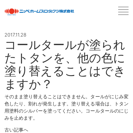
2017.11.28
コールタールが塗られ
最新情報
NEWS
たトタンを、他の色に
商品情報
PRODUCTS
塗り替えることはでき
ますか？
会社案内
ABOUT US
会社概要
そのまま塗り替えることはできません。タールがにじみ変
ネットワーク
色したり、割れが発生します。塗り替える場合は、トタン
採用情報
用塗料のシルバーを塗ってください。コールタールのにじ
みを止めます。
塗料について
ABOUT PAINT
基礎知識
古い記事へ