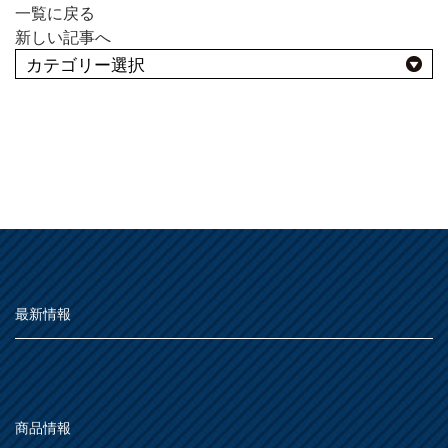
一覧に戻る
MOVIE
新しい記事へ
よくある質問
FAQ
Q&A集
よくあるBEST10
用語集
お問い合わせ
用途別
SDGsについて
SDGs
屋外
SDGsへの取り組み
種類別
その他
活動内容
屋内
仕様
うすめ液
その他
SDSお問い合わせ
SDS
最新情報
木部
用語集
浴室
その他
鉄部・プラスチック製品
個人情報について
PRIVACY POLICY
石材・タイル
あ
屋根
下地処理・塗装関連・その他
ステンレス
オンラインショップ
ONLINE SHOP
シーン別
トタン屋根
商品情報
か
室内壁・天井
水性多用途