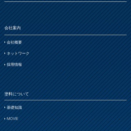
セメント・ベスト瓦屋根
雨天
ビニール壁紙・石膏ボード
さ
木部
室内壁・浴室
砂壁・繊維壁
木に塗る
プラスチック製品
た
コンクリート・モルタル壁
鉄部・木部・アルミ(油性)
会社案内
外壁・塀
木部
な
さび止め
コンクリート壁・リシン壁・サイディング壁・ブロック壁
会社概要
浴室
石材・タイル
は
ネットワーク
窓枠・ドア・棚
トタン屋根
木部
木部
採用情報
ま
コンクリート基礎
かわら屋根
鉄部
門扉・手すり・ドア・雨戸
や
アルミ
コンクリート床・アスファルト
木部
家具・電化製品
塗料について
ら
鉄部
外壁・塀
木部
アルミ
基礎知識
わ
ガーデン木部
ホビー・工作
ステンレス
MOVIE
コンクリート
木部
木部ステイン・ニス・ワックス