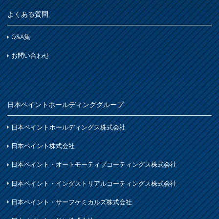
鉄部
床・ベランダ・屋上
よくある質問
スプレー
紙・発泡スチロール
コンクリート床・アスファルト
その他
Q&A集
ホビー・工作
ガーデン
ガーデン
お問い合わせ
プラスチック製品
塗装用具
着色
木部
鉄製品
日本ペイントホールディンググループ
着色
ホビー・工作
日本ペイントホールディングス株式会社
石材・タイル
日本ペイント株式会社
着色
日本ペイント・オートモーティブコーティングス株式会社
木部
日本ペイント・インダストリアルコーティングス株式会社
日本ペイント・サーフケミカルズ株式会社