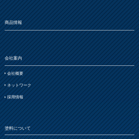
石材・タイル
あ
屋根
下地処理・塗装関連・その他
ステンレス
シーン別
トタン屋根
商品情報
か
室内壁・天井
水性多用途
セメント・ベスト瓦屋根
雨天
ビニール壁紙・石膏ボード
さ
木部
室内壁・浴室
砂壁・繊維壁
木に塗る
プラスチック製品
た
コンクリート・モルタル壁
鉄部・木部・アルミ(油性)
会社案内
外壁・塀
木部
な
さび止め
コンクリート壁・リシン壁・サイディング壁・ブロック壁
会社概要
浴室
石材・タイル
は
ネットワーク
窓枠・ドア・棚
トタン屋根
木部
木部
採用情報
ま
コンクリート基礎
かわら屋根
鉄部
門扉・手すり・ドア・雨戸
や
アルミ
コンクリート床・アスファルト
木部
家具・電化製品
塗料について
ら
鉄部
外壁・塀
木部