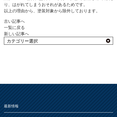
MOVIE
り、はがれてしまうおそれがあるためです。
以上の理由から、塗装対象から除外しております。
よくある質問
FAQ
古い記事へ
Q&A集
一覧に戻る
用語集
新しい記事へ
お問い合わせ
SDGsについて
SDGs
よくあるBEST10
SDGsへの取り組み
用途別
活動内容
屋外
SDSお問い合わせ
SDS
種類別
その他
屋内
個人情報について
PRIVACY POLICY
仕様
うすめ液
その他
最新情報
オンラインショップ
ONLINE SHOP
木部
用語集
浴室
その他
鉄部・プラスチック製品