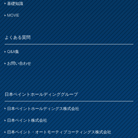
アルミ
基礎知識
わ
ガーデン木部
ホビー・工作
ステンレス
MOVIE
コンクリート
木部
木部ステイン・ニス・ワックス
鉄部
床・ベランダ・屋上
よくある質問
スプレー
紙・発泡スチロール
コンクリート床・アスファルト
その他
Q&A集
ホビー・工作
ガーデン
ガーデン
お問い合わせ
プラスチック製品
塗装用具
着色
木部
鉄製品
日本ペイントホールディンググループ
着色
ホビー・工作
日本ペイントホールディングス株式会社
石材・タイル
日本ペイント株式会社
着色
日本ペイント・オートモーティブコーティングス株式会社
木部