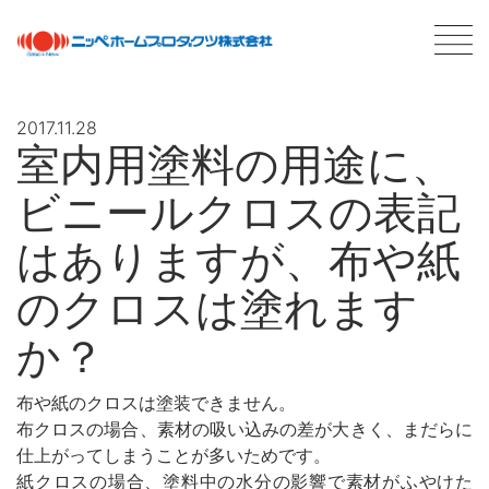
2017.11.28
室内用塗料の用途に、
最新情報
NEWS
ビニールクロスの表記
商品情報
PRODUCTS
はありますが、布や紙
のクロスは塗れます
会社案内
ABOUT US
会社概要
か？
ネットワーク
採用情報
布や紙のクロスは塗装できません。
布クロスの場合、素材の吸い込みの差が大きく、まだらに
塗料について
ABOUT PAINT
仕上がってしまうことが多いためです。
基礎知識
紙クロスの場合、塗料中の水分の影響で素材がふやけた