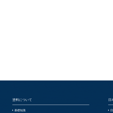
塗料について
日
基礎知識
日