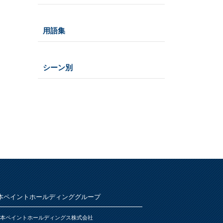
仕様
うすめ液
その他
木部
用語集
浴室
その他
鉄部・プラスチック製品
石材・タイル
あ
屋根
下地処理・塗装関連・その他
ステンレス
シーン別
トタン屋根
か
室内壁・天井
水性多用途
セメント・ベスト瓦屋根
雨天
ビニール壁紙・石膏ボード
さ
木部
室内壁・浴室
砂壁・繊維壁
プラスチック製品
木に塗る
た
コンクリート・モルタル壁
鉄部・木部・アルミ(油性)
外壁・塀
木部
な
コンクリート壁・リシン壁・サイデ
浴室
さび止め
ィング壁・ブロック壁
窓枠・ドア・棚
は
トタン屋根
石材・タイル
木部
木部
ま
かわら屋根
鉄部
コンクリート基礎
本ペイントホールディンググループ
アルミ
や
門扉・手すり・ドア・雨戸
コンクリート床・アスファルト
本ペイントホールディングス株式会社
家具・電化製品