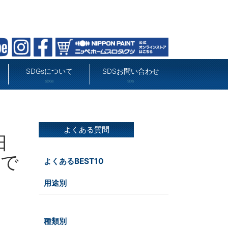
SDGsについて
SDSお問い合わせ
SDGs
SDS
よくある質問
日
要で
よくあるBEST10
用途別
屋外
種類別
その他
屋内