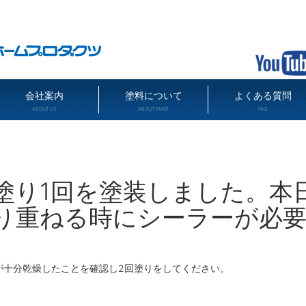
会社案内
塗料について
よくある質問
ABOUT US
ABOUT PAINT
FAQ
塗り1回を塗装しました。本
り重ねる時にシーラーが必
が十分乾燥したことを確認し2回塗りをしてください。