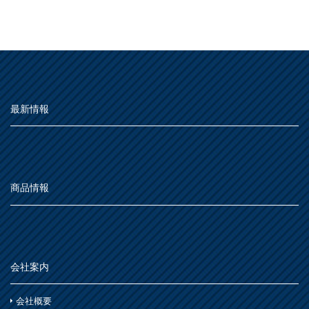
用途別
MOVIE
屋外
よくある質問
FAQ
種類別
Q&A集
その他
屋内
用語集
仕様
うすめ液
その他
お問い合わせ
最新情報
木部
用語集
浴室
その他
鉄部・プラスチック製品
SDGsについて
SDGs
石材・タイル
あ
SDGsへの取り組み
屋根
下地処理・塗装関連・その他
ステンレス
活動内容
シーン別
トタン屋根
商品情報
か
室内壁・天井
水性多用途
セメント・ベスト瓦屋根
SDSお問い合わせ
SDS
雨天
ビニール壁紙・石膏ボード
さ
木部
室内壁・浴室
砂壁・繊維壁
個人情報について
PRIVACY POLICY
木に塗る
プラスチック製品
た
コンクリート・モルタル壁
鉄部・木部・アルミ(油性)
会社案内
外壁・塀
オンラインショップ
ONLINE SHOP
木部
な
さび止め
コンクリート壁・リシン壁・サイディング壁・ブロック壁
会社概要
浴室