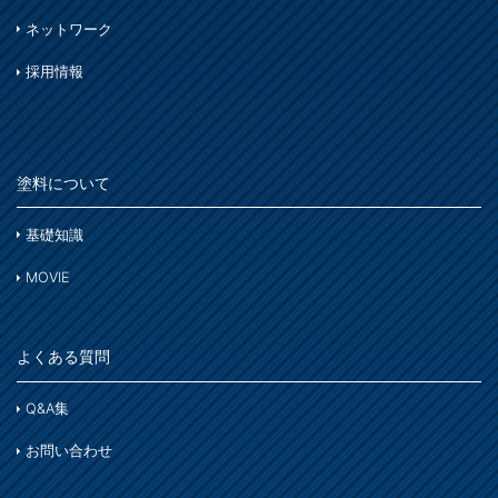
石材・タイル
は
ネットワーク
窓枠・ドア・棚
トタン屋根
木部
木部
採用情報
ま
コンクリート基礎
かわら屋根
鉄部
門扉・手すり・ドア・雨戸
や
アルミ
コンクリート床・アスファルト
木部
家具・電化製品
塗料について
ら
鉄部
外壁・塀
木部
アルミ
基礎知識
わ
ガーデン木部
ホビー・工作
ステンレス
MOVIE
コンクリート
木部
木部ステイン・ニス・ワックス
鉄部
床・ベランダ・屋上
よくある質問
スプレー
紙・発泡スチロール
コンクリート床・アスファルト
その他
Q&A集
ホビー・工作
ガーデン
ガーデン
お問い合わせ
プラスチック製品
塗装用具
着色