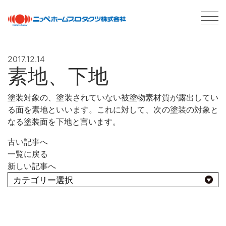
2017.12.14
素地、下地
最新情報
NEWS
塗装対象の、塗装されていない被塗物素材質が露出してい
る面を素地といいます。これに対して、次の塗装の対象と
商品情報
PRODUCTS
なる塗装面を下地と言います。
会社案内
ABOUT US
古い記事へ
会社概要
一覧に戻る
ネットワーク
新しい記事へ
採用情報
よくあるBEST10
塗料について
ABOUT PAINT
基礎知識