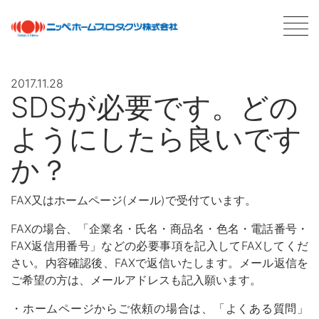
2017.11.28
SDSが必要です。どの
最新情報
NEWS
ようにしたら良いです
商品情報
PRODUCTS
か？
会社案内
ABOUT US
FAX又はホームページ(メール)で受付ています。
会社概要
FAXの場合、「企業名・氏名・商品名・色名・電話番号・
ネットワーク
FAX返信用番号」などの必要事項を記入してFAXしてくだ
採用情報
さい。内容確認後、FAXで返信いたします。メール返信を
ご希望の方は、メールアドレスも記入願います。
塗料について
ABOUT PAINT
・ホームページからご依頼の場合は、「よくある質問」
基礎知識