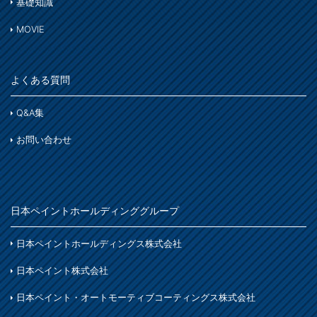
アルミ
基礎知識
わ
ガーデン木部
ホビー・工作
ステンレス
MOVIE
コンクリート
木部
木部ステイン・ニス・ワックス
鉄部
床・ベランダ・屋上
よくある質問
スプレー
紙・発泡スチロール
コンクリート床・アスファルト
その他
Q&A集
ホビー・工作
ガーデン
ガーデン
お問い合わせ
プラスチック製品
塗装用具
着色
木部
鉄製品
日本ペイントホールディンググループ
着色
ホビー・工作
日本ペイントホールディングス株式会社
石材・タイル
日本ペイント株式会社
着色
日本ペイント・オートモーティブコーティングス株式会社
木部