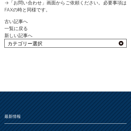
→「お問い合わせ」画面からご依頼ください。必要事項は
MOVIE
FAXの時と同様です。
よくある質問
FAQ
古い記事へ
Q&A集
一覧に戻る
新しい記事へ
用語集
お問い合わせ
よくあるBEST10
SDGsについて
SDGs
SDGsへの取り組み
用途別
活動内容
屋外
SDSお問い合わせ
SDS
種類別
その他
屋内
個人情報について
PRIVACY POLICY
仕様
うすめ液
その他
最新情報
木部
オンラインショップ
ONLINE SHOP
用語集
浴室
その他
鉄部・プラスチック製品