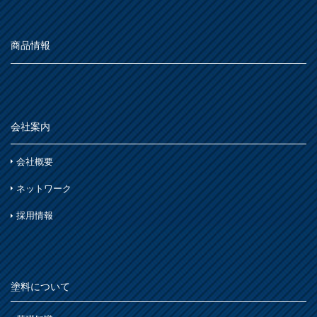
石材・タイル
あ
屋根
下地処理・塗装関連・その他
ステンレス
シーン別
トタン屋根
商品情報
か
室内壁・天井
水性多用途
セメント・ベスト瓦屋根
雨天
ビニール壁紙・石膏ボード
さ
木部
室内壁・浴室
砂壁・繊維壁
木に塗る
プラスチック製品
た
コンクリート・モルタル壁
鉄部・木部・アルミ(油性)
会社案内
外壁・塀
木部
な
さび止め
コンクリート壁・リシン壁・サイディング壁・ブロック壁
会社概要
浴室
石材・タイル
は
ネットワーク
窓枠・ドア・棚
トタン屋根
木部
木部
採用情報
ま
コンクリート基礎
かわら屋根
鉄部
門扉・手すり・ドア・雨戸
や
アルミ
コンクリート床・アスファルト
木部
家具・電化製品
塗料について
ら
鉄部
外壁・塀
木部