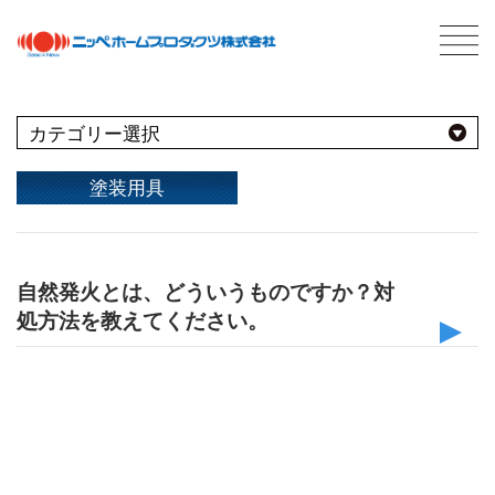
最新情報
NEWS
よくあるBEST10
塗装用具
用途別
商品情報
PRODUCTS
自然発火とは、どういうものですか？対
屋外
会社案内
ABOUT US
処方法を教えてください。
会社概要
種類別
その他
屋内
ネットワーク
仕様
うすめ液
採用情報
その他
自然発火とは、揚げ物の油かす・油性塗料(アルキ
木部
用語集
ド樹脂塗料)・ワックスなどが、乾燥の際に発熱し
浴室
その他
塗料について
ABOUT PAINT
鉄部・プラスチック製品
出火する現象です。塗装した部分は発火しません
石材・タイル
基礎知識
あ
屋根