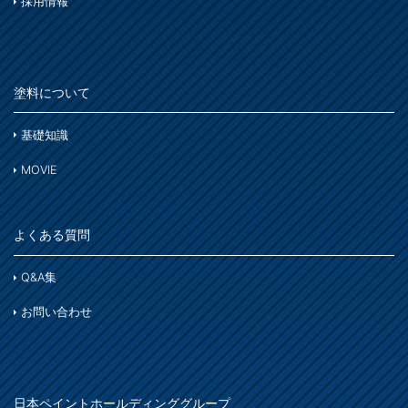
ホビー・工作
採用情報
ステンレス
コンクリート
木部
木部ステイン・ニス・ワックス
鉄部
床・ベランダ・屋上
スプレー
紙・発泡スチロール
塗料について
コンクリート床・アスファルト
その他
ホビー・工作
ガーデン
基礎知識
ガーデン
プラスチック製品
MOVIE
塗装用具
着色
木部
鉄製品
よくある質問
着色
Q&A集
ホビー・工作
お問い合わせ
石材・タイル
着色
木部
日本ペイントホールディンググループ