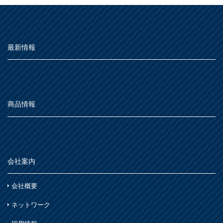
下地処理・塗装関連・その他
が、これら材料を廃棄する際に多くみられる現象で
ステンレス
MOVIE
シーン別
す。
トタン屋根
か
室内壁・天井
水性多用途
対処方法・・・塗料やワックスなどが付着した布・
よくある質問
FAQ
セメント・ベスト瓦屋根
雨天
ビニール壁紙・石膏ボード
さ
シート・ダンボールなどは、必ず水で湿らせてから
Q&A集
最新情報
木部
室内壁・浴室
砂壁・繊維壁
廃棄してください。ビニール袋や容器で密封してし
用語集
木に塗る
プラスチック製品
た
まうなどの熱がこもる状態は避けてください。詳し
コンクリート・モルタル壁
鉄部・木部・アルミ(油性)
お問い合わせ
外壁・塀
くは下記URLをご参照ください。
木部
な
さび止め
コンクリート壁・リシン壁・サイディング壁・ブロック壁
https://www.nipponpaint.co.jp/topics/hakka.html
SDGsについて
SDGs
浴室
商品情報
SDGsへの取り組み
石材・タイル
は
窓枠・ドア・棚
トタン屋根
活動内容
木部
木部
ま
コンクリート基礎
かわら屋根
鉄部
SDSお問い合わせ
SDS
会社案内
門扉・手すり・ドア・雨戸
や
アルミ
コンクリート床・アスファルト
個人情報について
PRIVACY POLICY
木部
家具・電化製品
会社概要
ら
鉄部
外壁・塀
オンラインショップ
ONLINE SHOP
木部
ネットワーク
アルミ
わ
ガーデン木部