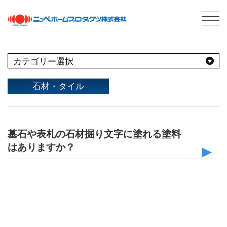
最新情報
NEWS
よくあるBEST10
石材・タイル
用途別
商品情報
PRODUCTS
墓石や表札の石材掘り文字に塗れる塗料
屋外
会社案内
ABOUT US
はありますか？
会社概要
種類別
その他
屋内
ネットワーク
仕様
うすめ液
採用情報
その他
水性塗料やラッカー塗装の他、「墓石ペイント」で
木部
用語集
塗装することができます。
浴室
その他
塗料について
ABOUT PAINT
鉄部・プラスチック製品
石材・タイル
基礎知識
あ
屋根