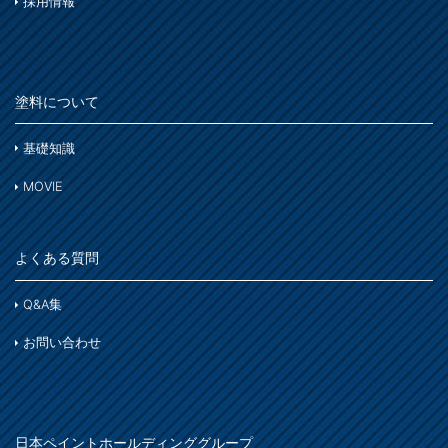
ホビー・工作
採用情報
ステンレス
コンクリート
木部
木部ステイン・ニス・ワックス
鉄部
床・ベランダ・屋上
スプレー
紙・発泡スチロール
塗料について
コンクリート床・アスファルト
その他
ホビー・工作
ガーデン
基礎知識
ガーデン
プラスチック製品
MOVIE
塗装用具
着色
木部
鉄製品
よくある質問
着色
Q&A集
ホビー・工作
お問い合わせ
石材・タイル
着色
木部
日本ペイントホールディンググループ