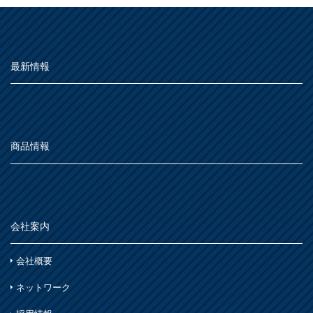
下地処理・塗装関連・その他
ステンレス
MOVIE
シーン別
トタン屋根
か
室内壁・天井
水性多用途
よくある質問
FAQ
セメント・ベスト瓦屋根
雨天
ビニール壁紙・石膏ボード
さ
Q&A集
最新情報
木部
室内壁・浴室
砂壁・繊維壁
用語集
木に塗る
プラスチック製品
た
コンクリート・モルタル壁
鉄部・木部・アルミ(油性)
お問い合わせ
外壁・塀
木部
な
さび止め
コンクリート壁・リシン壁・サイディング壁・ブロック壁
SDGsについて
SDGs
浴室
商品情報
SDGsへの取り組み
石材・タイル
は
窓枠・ドア・棚
トタン屋根
活動内容
木部
木部
ま
コンクリート基礎
かわら屋根
鉄部
SDSお問い合わせ
SDS
会社案内
門扉・手すり・ドア・雨戸
や
アルミ
コンクリート床・アスファルト
個人情報について
PRIVACY POLICY
木部
家具・電化製品
会社概要
ら
鉄部
外壁・塀
オンラインショップ
ONLINE SHOP
木部
ネットワーク
アルミ
わ
ガーデン木部